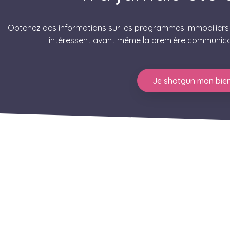
Obtenez des informations sur les programmes immobiliers n
intéressent avant même la première communic
Je shotgun mon bien