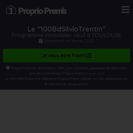
Le "100BdSilvioTrentin"
Programme immobilier neuf à TOULOUSE
Répertorié en
février 2023
Je veux être Prem's
Programme non revendiqué. Offre, prix, surfaces, typologies et répartition
sont des estimations Proprio Prem’s
.
(Voir nos CGU)
Le nom affiché est une référence Proprio Prem’s basée sur son adresse et non
le réel nom du programme.