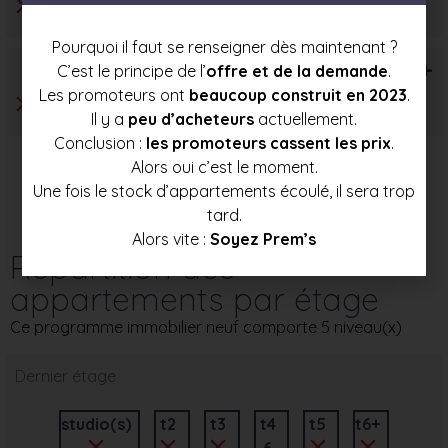
Pourquoi il faut se renseigner dès maintenant ?
T6+
C’est le principe de l’
offre et de la demande
.
Les promoteurs ont
beaucoup construit en 2023
.
Il y a
peu d’acheteurs
actuellement.
Conclusion :
les promoteurs cassent les prix
.
Alors oui c’est le moment.
Une fois le stock d’appartements écoulé, il sera trop
tard.
Alors vite :
Soyez Prem’s
Répartition des
appartements par étage
Ce programme immobilier neuf comporte 5 niveau(x)
Dernier étage
studio(s)
t2
t3
t4
t5
t6+
6