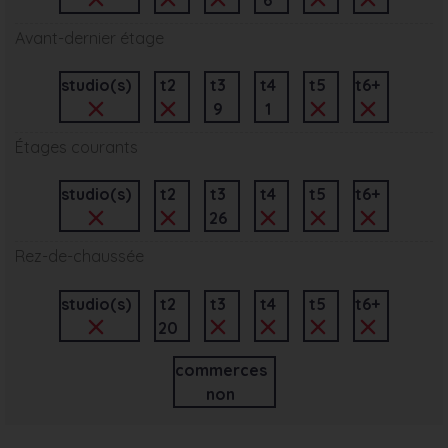
Avant-dernier étage
studio(s)
t2
t3
t4
t5
t6+
9
1
Étages courants
studio(s)
t2
t3
t4
t5
t6+
26
Rez-de-chaussée
studio(s)
t2
t3
t4
t5
t6+
20
commerces
non