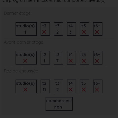
Ce programme immobilier neuf comporte 3 niveau(x)
Dernier étage
studio(s)
t2
t3
t4
t5
t6+
1
2
3
Avant-dernier étage
studio(s)
t2
t3
t4
t5
t6+
1
7
Rez-de-chaussée
studio(s)
t2
t3
t4
t5
t6+
11
2
commerces
non