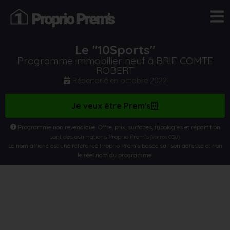
Le "10Sports"
Programme immobilier neuf à BRIE COMTE
ROBERT
Répertorié en
octobre 2022
Je veux être Prem's
Programme non revendiqué. Offre, prix, surfaces, typologies et répartition
sont des estimations Proprio Prem’s
.
(Voir nos CGU)
Le nom affiché est une référence Proprio Prem’s basée sur son adresse et non
le réel nom du programme.