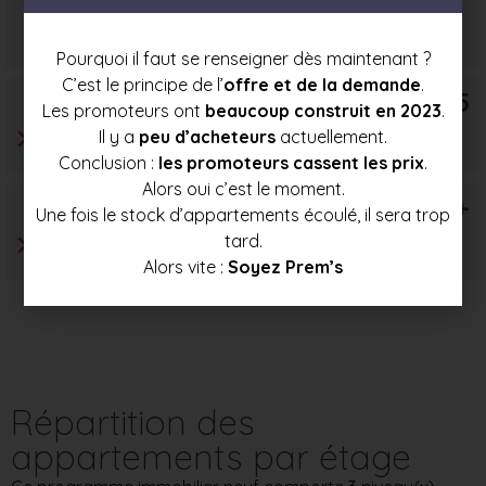
Prix mini
Prix moyen
Prix max
332 500 €
352 500 €
372 500 €
Pourquoi il faut se renseigner dès maintenant ?
C’est le principe de l’
offre et de la demande
.
T5
Les promoteurs ont
beaucoup construit en 2023
.
Il y a
peu d’acheteurs
actuellement.
Conclusion :
les promoteurs cassent les prix
.
Alors oui c’est le moment.
T6+
Une fois le stock d’appartements écoulé, il sera trop
tard.
Alors vite :
Soyez Prem’s
Répartition des
appartements par étage