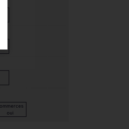
ommerces
oui