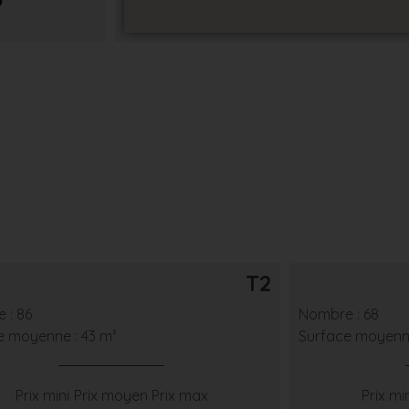
5
T2
 : 86
Nombre : 68
e moyenne : 43 m²
Surface moyenne
Prix mini
Prix moyen
Prix max
Prix mi