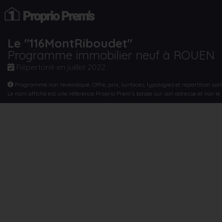
Le "116MontRiboudet"
Programme immobilier neuf à ROUEN
Répertorié en
juillet 2022
Programme non revendiqué. Offre, prix, surfaces, typologies et répartition son
Le nom affiché est une référence Proprio Prem’s basée sur son adresse et non l