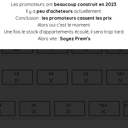
Les promoteurs ont
beaucoup construit en 2023
.
Il y a
peu d’acheteurs
actuellement.
t3
t4
t5
t6+
Conclusion :
les promoteurs cassent les prix
.
1
27
1
Alors oui c’est le moment.
Une fois le stock d’appartements écoulé, il sera trop tard.
Alors vite :
Soyez Prem’s
t3
t4
t5
t6+
46
1
t3
t4
t5
t6+
21
3
t4
t5
t6+
c