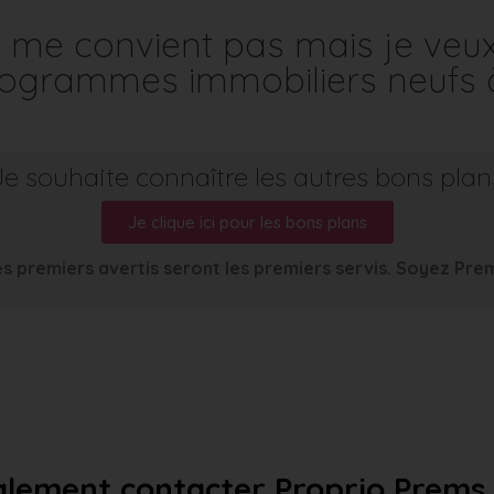
me convient pas mais je veu
programmes immobiliers neufs 
Je souhaite connaître les autres bons plan
Je clique ici pour les bons plans
s premiers avertis seront les premiers servis. Soyez Pre
lement contacter Proprio Prems a