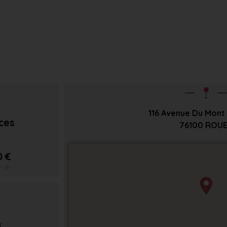
116 Avenue Du Mont
èces
76100
ROU
0 €