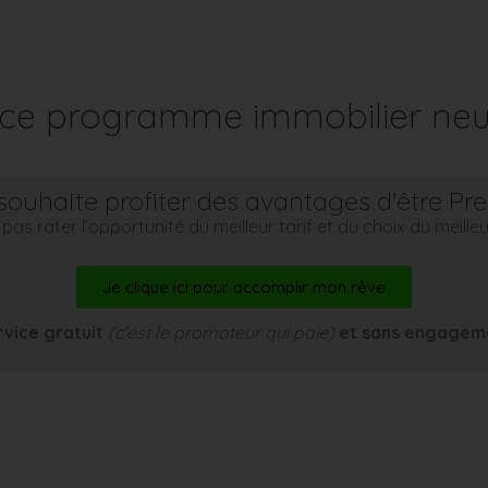
r ce programme immobilier neu
souhaite profiter des avantages d'être Pr
pas rater l’opportunité du meilleur tarif et du choix du meill
Je clique ici pour accomplir mon rêve
rvice gratuit
(c’est le promoteur qui paie)
et sans engagem