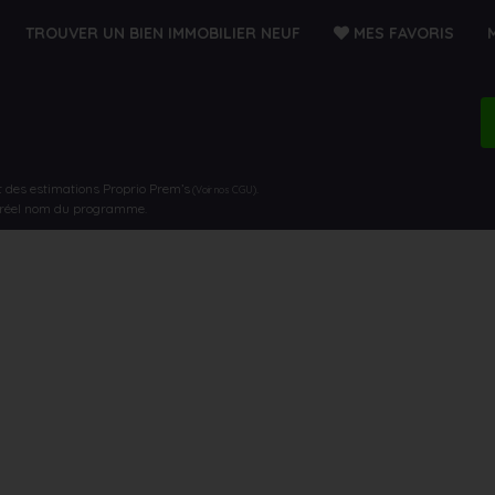
TROUVER UN BIEN IMMOBILIER NEUF
MES FAVORIS
t des estimations Proprio Prem’s
.
(Voir nos CGU)
e réel nom du programme.