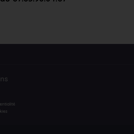
ons
entialité
kies