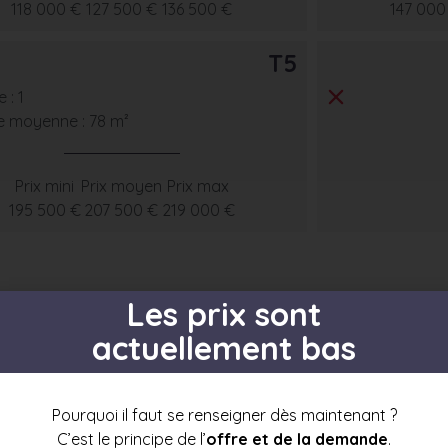
118 000 €
127 500 €
136 500 €
147 000
T5
 : 1
e moyenne : 78 m²
Prix mini
Prix moyen
Prix max
195 500 €
207 500 €
219 000 €
Les prix sont
actuellement bas
s par étage
Pourquoi il faut se renseigner dès maintenant ?
C’est le principe de l’
offre et de la demande
.