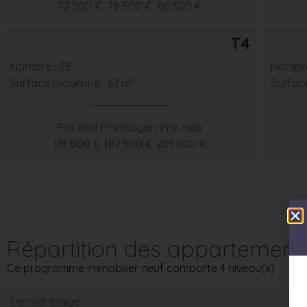
72 500 €
79 500 €
86 500 €
T4
Nombre : 28
Nombre
Surface moyenne : 67 m²
Surfac
Prix mini
Prix moyen
Prix max
174 000 €
187 500 €
201 000 €
Répartition des appartement
Ce programme immobilier neuf comporte 4 niveau(x)
Dernier étage