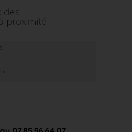
x des
à proximité
s
m’s
u 07.85.96.64.07