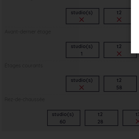
studio(s)
t2
Avant-dernier étage
studio(s)
t2
1
Étages courants
studio(s)
t2
58
Rez-de-chaussée
studio(s)
t2
t
60
28