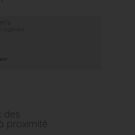
em's
eur logement
ent
x des
à proximité