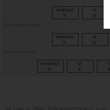
studio(s)
t2
Avant-dernier étage
studio(s)
t2
Rez-de-chaussée
studio(s)
t2
t
2
Je veux des informations su