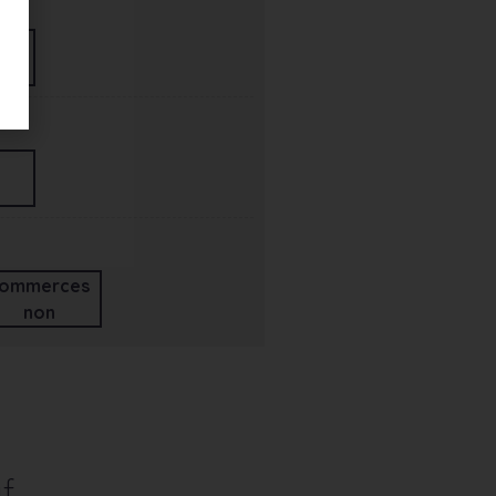
ommerces
non
f