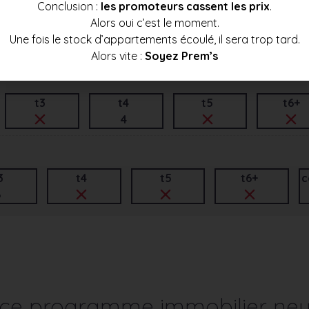
Conclusion :
les promoteurs cassent les prix
.
Alors oui c’est le moment.
t3
t4
t5
t6+
Une fois le stock d’appartements écoulé, il sera trop tard.
2
1
Alors vite :
Soyez Prem’s
t3
t4
t5
t6+
4
3
t4
t5
t6+
c
6
r ce programme immobilier neu