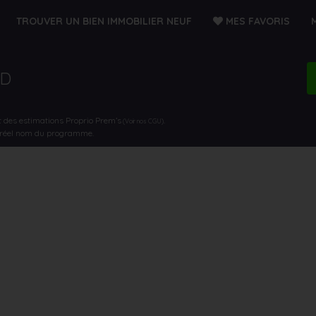
TROUVER UN BIEN IMMOBILIER NEUF
MES FAVORIS
LD
t des estimations Proprio Prem’s
.
(Voir nos CGU)
e réel nom du programme.