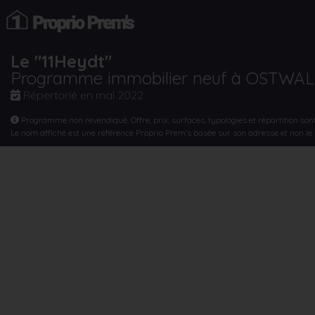
Le "11Heydt"
Programme immobilier neuf à OSTWA
Répertorié en
mai 2022
Programme non revendiqué. Offre, prix, surfaces, typologies et répartition son
Le nom affiché est une référence Proprio Prem’s basée sur son adresse et non l