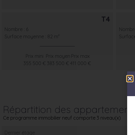
T4
Nombre : 6
Nombre
Surface moyenne : 82 m²
Surfac
Prix mini
Prix moyen
Prix max
355 500 €
383 500 €
411 000 €
Répartition des appartement
Ce programme immobilier neuf comporte 3 niveau(x)
Dernier étage