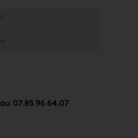
s
m’s
u 07.85.96.64.07