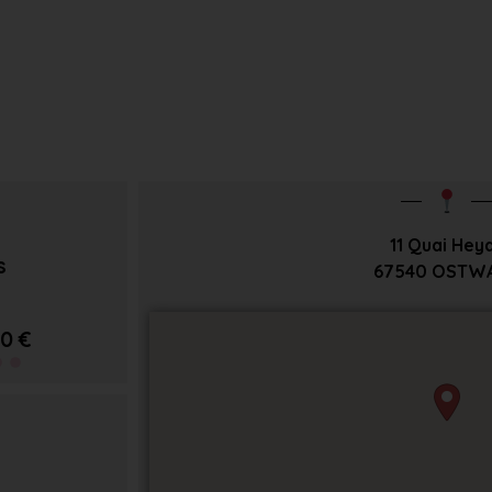
11 Quai Hey
s
67540
OSTW
0 €