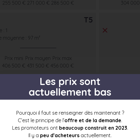
255 500 €
271 000 €
286 500 €
304 000
T5
 : 1
e moyenne : 97 m²
Prix mini
Prix moyen
Prix max
406 500 €
431 500 €
456 000 €
Les prix sont
actuellement bas
s par étage
Pourquoi il faut se renseigner dès maintenant ?
C’est le principe de l’
offre et de la demande
.
Les promoteurs ont
beaucoup construit en 2023
.
Il y a
peu d’acheteurs
actuellement.