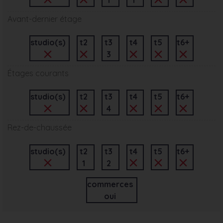
Avant-dernier étage
studio(s)
t2
t3
t4
t5
t6+
3
Étages courants
studio(s)
t2
t3
t4
t5
t6+
4
Rez-de-chaussée
studio(s)
t2
t3
t4
t5
t6+
1
2
commerces
oui