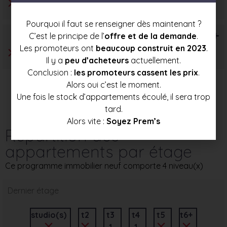
Pourquoi il faut se renseigner dès maintenant ?
T6+
C’est le principe de l’
offre et de la demande
.
Les promoteurs ont
beaucoup construit en 2023
.
Il y a
peu d’acheteurs
actuellement.
Conclusion :
les promoteurs cassent les prix
.
Alors oui c’est le moment.
Une fois le stock d’appartements écoulé, il sera trop
tard.
Alors vite :
Soyez Prem’s
Répartition des
appartements par étage
Ce programme immobilier neuf comporte 4 niveau(x)
Dernier étage
studio(s)
t2
t3
t4
t5
t6+
1
1