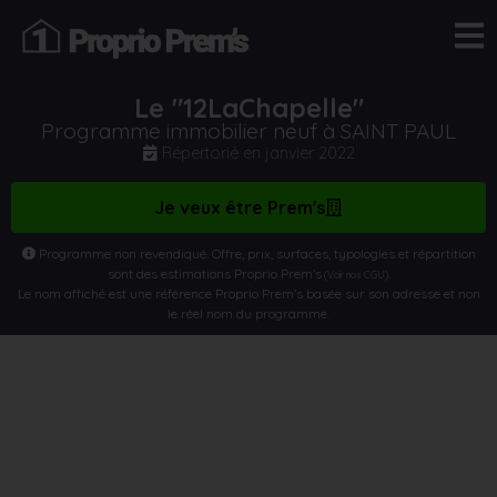
Le "12LaChapelle"
Programme immobilier neuf à SAINT PAUL
Répertorié en
janvier 2022
Je veux être Prem's
Programme non revendiqué. Offre, prix, surfaces, typologies et répartition
sont des estimations Proprio Prem’s
.
(Voir nos CGU)
Le nom affiché est une référence Proprio Prem’s basée sur son adresse et non
le réel nom du programme.