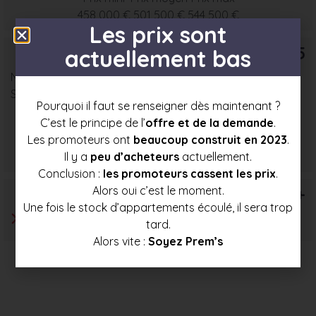
458 000 €
501 500 €
544 500 €
Les prix sont
T5
actuellement bas
Nombre : 4
Surface moyenne : 94 m²
Pourquoi il faut se renseigner dès maintenant ?
C’est le principe de l’
offre et de la demande
.
Prix mini
Prix moyen
Prix max
Les promoteurs ont
beaucoup construit en 2023
.
519 500 €
559 500 €
599 500 €
Il y a
peu d’acheteurs
actuellement.
Conclusion :
les promoteurs cassent les prix
.
Alors oui c’est le moment.
T6+
Une fois le stock d’appartements écoulé, il sera trop
tard.
Alors vite :
Soyez Prem’s