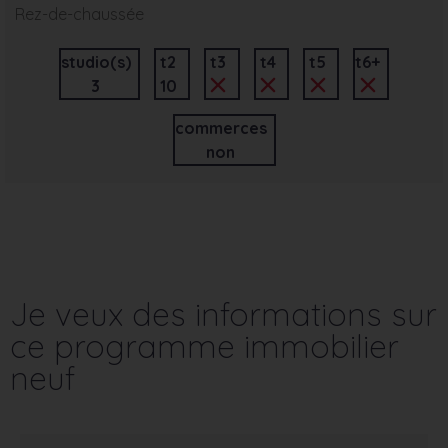
Rez-de-chaussée
studio(s)
t2
t3
t4
t5
t6+
3
10
commerces
non
Je veux des informations sur
ce programme immobilier
neuf