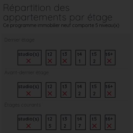
Répartition des
appartements par étage
Ce programme immobilier neuf comporte 5 niveau(x)
Dernier étage
studio(s)
t2
t3
t4
t5
t6+
1
2
Avant-dernier étage
studio(s)
t2
t3
t4
t5
t6+
2
2
Étages courants
studio(s)
t2
t3
t4
t5
t6+
5
2
7