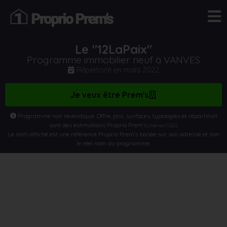
Le "12LaPaix"
Programme immobilier neuf à VANVES
Répertorié en
mars 2022
Je veux être Prem's
Programme non revendiqué. Offre, prix, surfaces, typologies et répartition
sont des estimations Proprio Prem’s
.
(Voir nos CGU)
Le nom affiché est une référence Proprio Prem’s basée sur son adresse et non
le réel nom du programme.