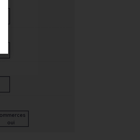
ommerces
oui