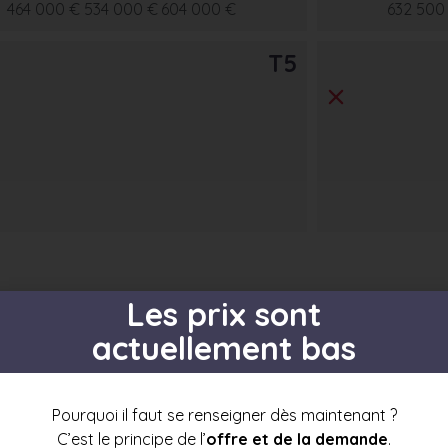
464 000 €
534 000 €
604 000 €
632 500
T5
Les prix sont
actuellement bas
s par étage
Pourquoi il faut se renseigner dès maintenant ?
C’est le principe de l’
offre et de la demande
.