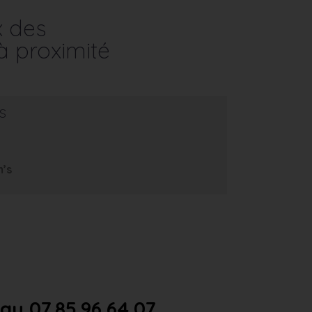
x des
à proximité
s
m’s
u 07.85.96.64.07