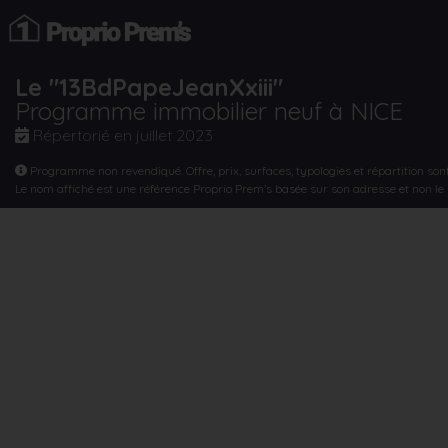
Le "13BdPapeJeanXxiii"
Programme immobilier neuf à NICE
Répertorié en
juillet 2023
Programme non revendiqué. Offre, prix, surfaces, typologies et répartition son
Le nom affiché est une référence Proprio Prem’s basée sur son adresse et non l