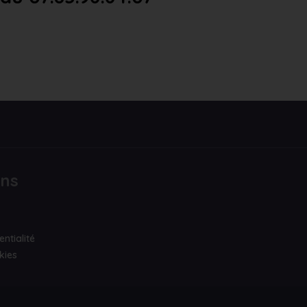
ons
entialité
kies