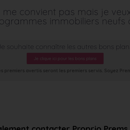
me convient pas mais je veu
programmes immobiliers neufs 
Je souhaite connaître les autres bons plan
Je clique ici pour les bons plans
s premiers avertis seront les premiers servis. Soyez Pre
lement contacter Proprio Prems a