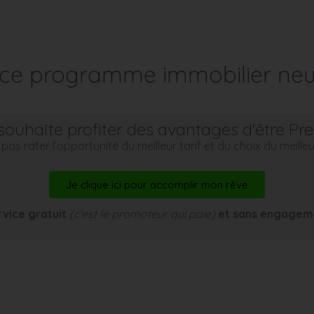
r ce programme immobilier neu
souhaite profiter des avantages d'être Pr
pas rater l’opportunité du meilleur tarif et du choix du meill
Je clique ici pour accomplir mon rêve
rvice gratuit
(c’est le promoteur qui paie)
et sans engagem