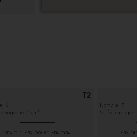
5
T2
 : 6
Nombre : 5
e moyenne : 43 m²
Surface moyenne
Prix mini
Prix moyen
Prix max
Prix min