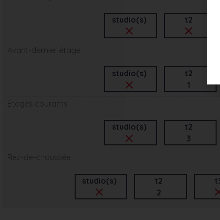
studio(s)
t2
Avant-dernier étage
studio(s)
t2
1
Étages courants
studio(s)
t2
3
Rez-de-chaussée
studio(s)
t2
t
2