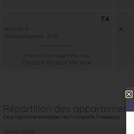
T4
Nombre : 4
Surface moyenne : 67 m²
Prix mini
Prix moyen
Prix max
725 000 €
792 000 €
859 000 €
Répartition des appartement
Ce programme immobilier neuf comporte 7 niveau(x)
Dernier étage