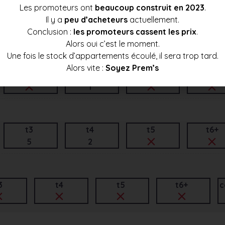
Les promoteurs ont
beaucoup construit en 2023
.
Il y a
peu d’acheteurs
actuellement.
t3
t4
t5
t6+
Conclusion :
les promoteurs cassent les prix
.
1
Alors oui c’est le moment.
Une fois le stock d’appartements écoulé, il sera trop tard.
Alors vite :
Soyez Prem’s
t3
t4
t5
t6+
1
t3
t4
t5
t6+
5
2
3
t4
t5
t6+
c