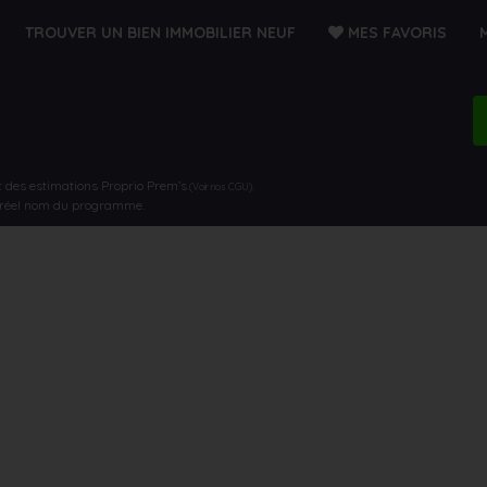
TROUVER UN BIEN IMMOBILIER NEUF
MES FAVORIS
t des estimations Proprio Prem’s
.
(Voir nos CGU)
e réel nom du programme.