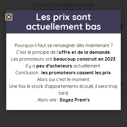
Prix mini
Prix moyen
Prix max
531 500 €
572 500 €
613 000 €
Les prix sont
actuellement bas
T5
Nombre : 2
Surface moyenne : 94 m²
Pourquoi il faut se renseigner dès maintenant ?
C’est le principe de l’
offre et de la demande
.
Les promoteurs ont
beaucoup construit en 2023
.
Prix mini
Prix moyen
Prix max
Il y a
peu d’acheteurs
actuellement.
619 500 €
657 000 €
694 500 €
Conclusion :
les promoteurs cassent les prix
.
Alors oui c’est le moment.
T6+
Une fois le stock d’appartements écoulé, il sera trop
tard.
Alors vite :
Soyez Prem’s