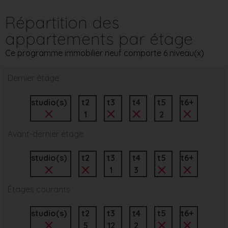
Répartition des
appartements par étage
Ce programme immobilier neuf comporte 6 niveau(x)
Dernier étage
studio(s)
t2
t3
t4
t5
t6+
1
2
Avant-dernier étage
studio(s)
t2
t3
t4
t5
t6+
1
3
Étages courants
studio(s)
t2
t3
t4
t5
t6+
5
12
2