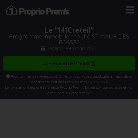
Le "141Creteil"
Programme immobilier neuf à ST MAUR DES
FOSSES
Répertorié en
mars 2022
Je veux être Prem's
Programme non revendiqué. Offre, prix, surfaces, typologies et répartition
sont des estimations Proprio Prem’s
.
(Voir nos CGU)
Le nom affiché est une référence Proprio Prem’s basée sur son adresse et non
le réel nom du programme.