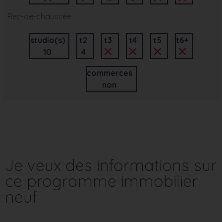
Rez-de-chaussée
studio(s)
t2
t3
t4
t5
t6+
10
4
commerces
non
Je veux des informations sur
ce programme immobilier
neuf