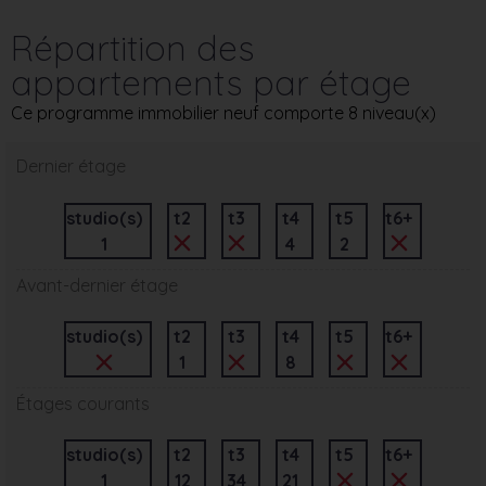
Répartition des
appartements par étage
Ce programme immobilier neuf comporte 8 niveau(x)
Dernier étage
studio(s)
t2
t3
t4
t5
t6+
1
4
2
Avant-dernier étage
studio(s)
t2
t3
t4
t5
t6+
1
8
Étages courants
studio(s)
t2
t3
t4
t5
t6+
1
12
34
21