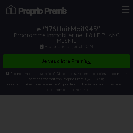
Le "176HuitMai1945"
Programme immobilier neuf à LE BLANC
MESNIL
Répertorié en
juillet 2024
Je veux être Prem's
Programme non revendiqué. Offre, prix, surfaces, typologies et répartition
sont des estimations Proprio Prem’s
.
(Voir nos CGU)
Le nom affiché est une référence Proprio Prem’s basée sur son adresse et non
le réel nom du programme.