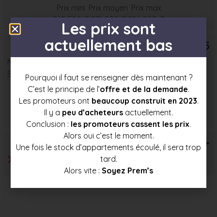
Prix mini
Prix moyen
Prix max
248 500 €
271 500 €
294 000 €
Les prix sont
actuellement bas
T5
Nombre : 2
Surface moyenne : 92 m²
Pourquoi il faut se renseigner dès maintenant ?
C’est le principe de l’
offre et de la demande
.
Les promoteurs ont
beaucoup construit en 2023
.
Prix mini
Prix moyen
Prix max
Il y a
peu d’acheteurs
actuellement.
290 000 €
307 500 €
325 000 €
Conclusion :
les promoteurs cassent les prix
.
Alors oui c’est le moment.
T6+
Une fois le stock d’appartements écoulé, il sera trop
tard.
Alors vite :
Soyez Prem’s