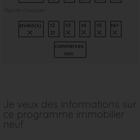
Rez-de-chaussée
studio(s)
t2
t3
t4
t5
t6+
21
commerces
non
Je veux des informations sur
ce programme immobilier
neuf