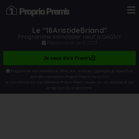
Le "18AristideBriand"
Programme immobilier neuf à GAGNY
Répertorié en
août 2023
Je veux être Prem's
Programme non revendiqué. Offre, prix, surfaces, typologies et répartition
sont des estimations Proprio Prem’s
.
(Voir nos CGU)
Le nom affiché est une référence Proprio Prem’s basée sur son adresse et non
le réel nom du programme.