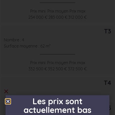
Prix mini
Prix moyen
Prix max
254 000 €
283 000 €
312 000 €
T3
Nombre : 4
Surface moyenne : 62 m²
Prix mini
Prix moyen
Prix max
332 500 €
352 500 €
372 500 €
T4
Les prix sont
T5
actuellement bas