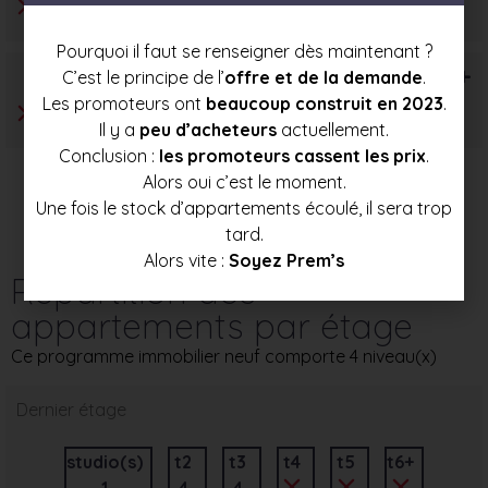
Pourquoi il faut se renseigner dès maintenant ?
T6+
C’est le principe de l’
offre et de la demande
.
Les promoteurs ont
beaucoup construit en 2023
.
Il y a
peu d’acheteurs
actuellement.
Conclusion :
les promoteurs cassent les prix
.
Alors oui c’est le moment.
Une fois le stock d’appartements écoulé, il sera trop
tard.
Alors vite :
Soyez Prem’s
Répartition des
appartements par étage
Ce programme immobilier neuf comporte 4 niveau(x)
Dernier étage
studio(s)
t2
t3
t4
t5
t6+
1
4
4