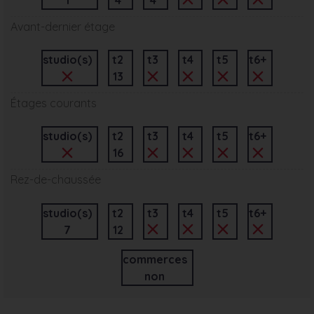
Avant-dernier étage
studio(s)
t2
t3
t4
t5
t6+
13
Étages courants
studio(s)
t2
t3
t4
t5
t6+
16
Rez-de-chaussée
studio(s)
t2
t3
t4
t5
t6+
7
12
commerces
non