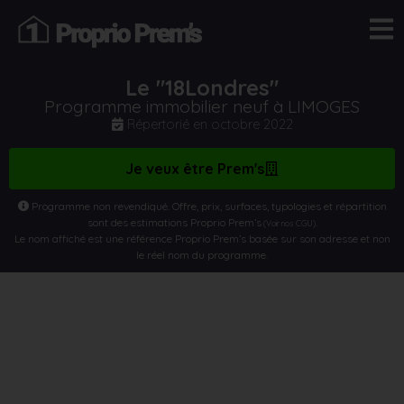
Le "18Londres"
Programme immobilier neuf à LIMOGES
Répertorié en
octobre 2022
Je veux être Prem's
Programme non revendiqué. Offre, prix, surfaces, typologies et répartition
sont des estimations Proprio Prem’s
.
(Voir nos CGU)
Le nom affiché est une référence Proprio Prem’s basée sur son adresse et non
le réel nom du programme.