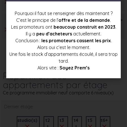
Pourquoi il faut se renseigner dès maintenant ?
T6+
C’est le principe de l’
offre et de la demande
.
Les promoteurs ont
beaucoup construit en 2023
.
Il y a
peu d’acheteurs
actuellement.
Conclusion :
les promoteurs cassent les prix
.
Alors oui c’est le moment.
Une fois le stock d’appartements écoulé, il sera trop
tard.
Alors vite :
Soyez Prem’s
Répartition des
appartements par étage
Ce programme immobilier neuf comporte 6 niveau(x)
Dernier étage
studio(s)
t2
t3
t4
t5
t6+
1
1