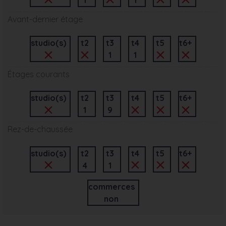
Avant-dernier étage
studio(s)
t2
t3
t4
t5
t6+
1
1
Étages courants
studio(s)
t2
t3
t4
t5
t6+
1
9
Rez-de-chaussée
studio(s)
t2
t3
t4
t5
t6+
4
1
commerces
non