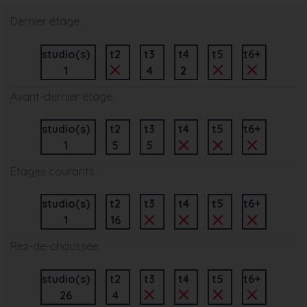
Dernier étage
studio(s)
t2
t3
t4
t5
t6+
1
4
2
Avant-dernier étage
studio(s)
t2
t3
t4
t5
t6+
1
5
5
Étages courants
studio(s)
t2
t3
t4
t5
t6+
1
16
Rez-de-chaussée
studio(s)
t2
t3
t4
t5
t6+
26
4