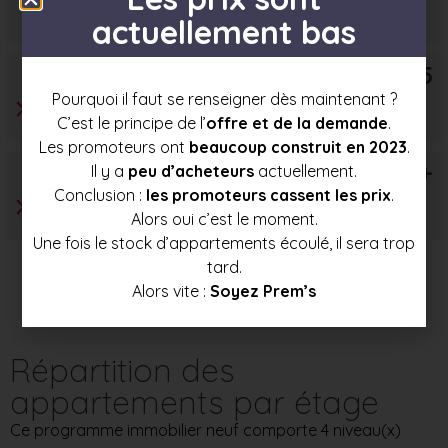
224 500 €
238 500 €
252 000 €
actuellement bas
T5
Pourquoi il faut se renseigner dès maintenant ?
C’est le principe de l’
offre et de la demande
.
Les promoteurs ont
beaucoup construit en 2023
.
T6+
Il y a
peu d’acheteurs
actuellement.
Conclusion :
les promoteurs cassent les prix
.
Alors oui c’est le moment.
Une fois le stock d’appartements écoulé, il sera trop
tard.
Alors vite :
Soyez Prem’s
Répartition des
appartements par étage
Ce programme immobilier neuf comporte 4 niveau(x)