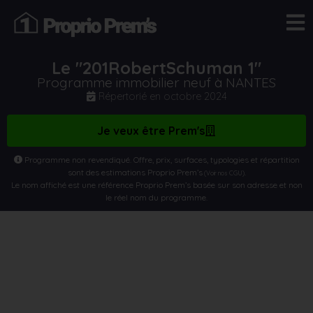
Le "201RobertSchuman 1"
Programme immobilier neuf à NANTES
Répertorié en
octobre 2024
Je veux être Prem's
Programme non revendiqué. Offre, prix, surfaces, typologies et répartition
sont des estimations Proprio Prem’s
.
(Voir nos CGU)
Le nom affiché est une référence Proprio Prem’s basée sur son adresse et non
le réel nom du programme.