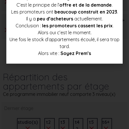
C’est le principe de l’
offre et de la demande
.
Les promoteurs ont
beaucoup construit en 2023
.
Il y a
peu d’acheteurs
actuellement.
T6+
Conclusion :
les promoteurs cassent les prix
.
Alors oui c’est le moment.
Une fois le stock d’appartements écoulé, il sera trop
tard.
Alors vite :
Soyez Prem’s
Répartition des
appartements par étage
Ce programme immobilier neuf comporte 3 niveau(x)
Dernier étage
studio(s)
t2
t3
t4
t5
t6+
2