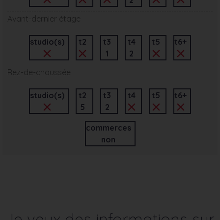
Avant-dernier étage
studio(s)
t2
t3
t4
t5
t6+
1
2
Rez-de-chaussée
studio(s)
t2
t3
t4
t5
t6+
5
2
commerces
non
Je veux des informations sur