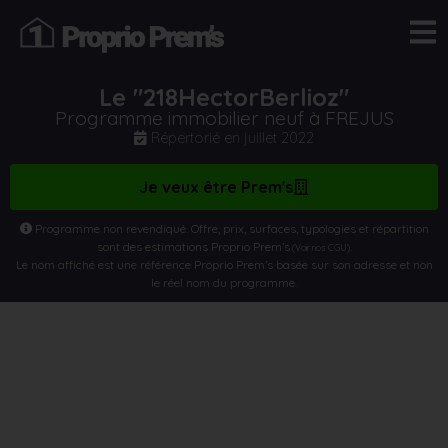
Le "218HectorBerlioz"
Programme immobilier neuf à FREJUS
Répertorié en
juillet 2022
Je veux être Prem's
Programme non revendiqué. Offre, prix, surfaces, typologies et répartition
sont des estimations Proprio Prem’s
.
(Voir nos CGU)
Le nom affiché est une référence Proprio Prem’s basée sur son adresse et non
le réel nom du programme.