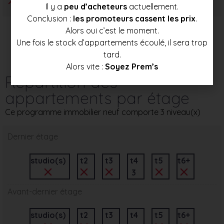
Il y a
peu d’acheteurs
actuellement.
Conclusion :
les promoteurs cassent les prix
.
Alors oui c’est le moment.
Une fois le stock d’appartements écoulé, il sera trop
tard.
Alors vite :
Soyez Prem’s
Répartition des
appartements par étage
Ce programme immobilier neuf comporte 3 niveau(x)
Dernier étage
studio(s)
t2
t3
t4
t5
t6+
3
Avant-dernier étage
studio(s)
t2
t3
t4
t5
t6+