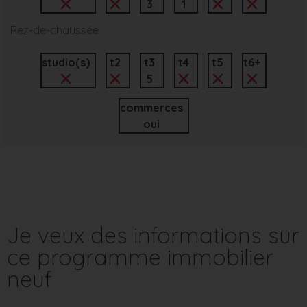
3
1
Rez-de-chaussée
studio(s)
t2
t3
t4
t5
t6+
5
commerces
oui
Je veux des informations sur
ce programme immobilier
neuf