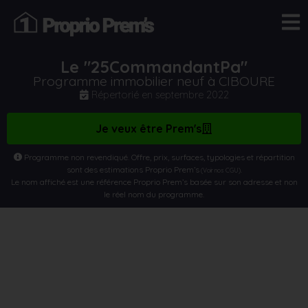
Le "25CommandantPa"
Programme immobilier neuf à CIBOURE
Répertorié en
septembre 2022
Je veux être Prem's
Programme non revendiqué. Offre, prix, surfaces, typologies et répartition
sont des estimations Proprio Prem’s
.
(Voir nos CGU)
Le nom affiché est une référence Proprio Prem’s basée sur son adresse et non
le réel nom du programme.