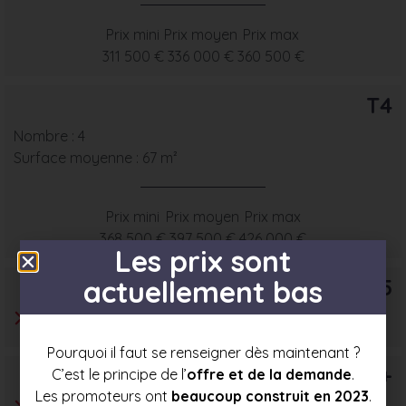
Prix mini
Prix moyen
Prix max
311 500 €
336 000 €
360 500 €
T4
Nombre : 4
Surface moyenne : 67 m²
Prix mini
Prix moyen
Prix max
368 500 €
397 500 €
426 000 €
Les prix sont
T5
actuellement bas
Pourquoi il faut se renseigner dès maintenant ?
T6+
C’est le principe de l’
offre et de la demande
.
Les promoteurs ont
beaucoup construit en 2023
.