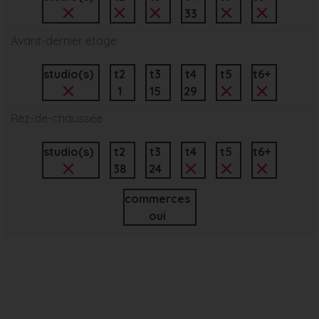
33
Avant-dernier étage
studio(s)
t2
t3
t4
t5
t6+
1
15
29
Rez-de-chaussée
studio(s)
t2
t3
t4
t5
t6+
38
24
commerces
oui