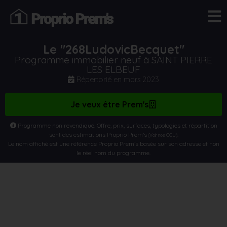
Le "268LudovicBecquet"
Programme immobilier neuf à SAINT PIERRE
LES ELBEUF
Répertorié en
mars 2023
Je veux être Prem's
Programme non revendiqué. Offre, prix, surfaces, typologies et répartition
sont des estimations Proprio Prem’s
.
(Voir nos CGU)
Le nom affiché est une référence Proprio Prem’s basée sur son adresse et non
le réel nom du programme.