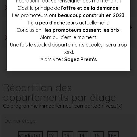
Pourquoi il faut se renseigner dès maintenant ?
C’est le principe de l’
offre et de la demande
.
Les promoteurs ont
beaucoup construit en 2023
.
Il y a
peu d’acheteurs
actuellement.
T6+
Conclusion :
les promoteurs cassent les prix
.
Alors oui c’est le moment.
Une fois le stock d’appartements écoulé, il sera trop
tard.
Alors vite :
Soyez Prem’s
Répartition des
appartements par étage
Ce programme immobilier neuf comporte 3 niveau(x)
Dernier étage
studio(s)
t2
t3
t4
t5
t6+