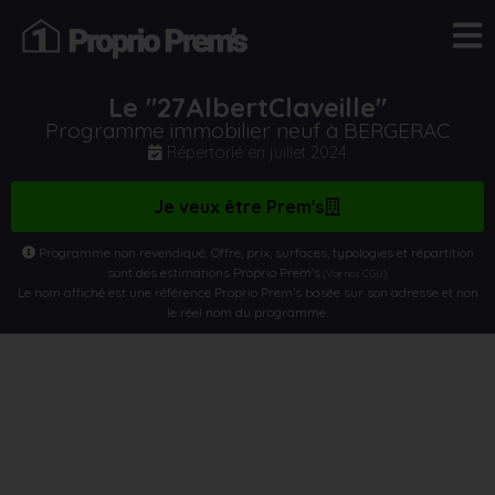
Le "27AlbertClaveille"
Programme immobilier neuf à BERGERAC
Répertorié en
juillet 2024
Je veux être Prem's
Programme non revendiqué. Offre, prix, surfaces, typologies et répartition
sont des estimations Proprio Prem’s
.
(Voir nos CGU)
Le nom affiché est une référence Proprio Prem’s basée sur son adresse et non
le réel nom du programme.