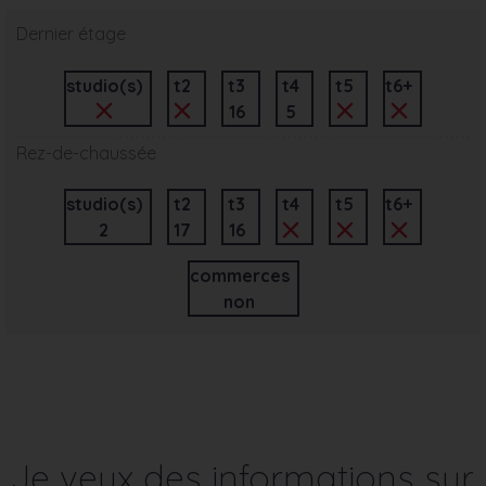
Dernier étage
studio(s)
t2
t3
t4
t5
t6+
16
5
Rez-de-chaussée
studio(s)
t2
t3
t4
t5
t6+
2
17
16
commerces
non
Je veux des informations sur