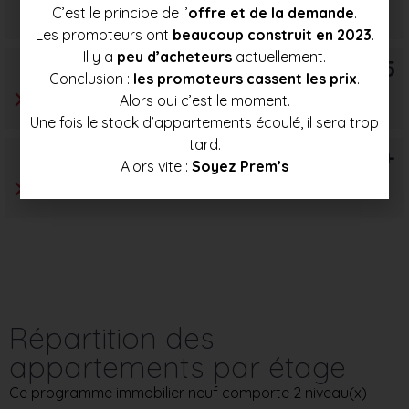
C’est le principe de l’
offre et de la demande
.
124 000 €
131 500 €
139 000 €
Les promoteurs ont
beaucoup construit en 2023
.
Il y a
peu d’acheteurs
actuellement.
T5
Conclusion :
les promoteurs cassent les prix
.
Alors oui c’est le moment.
Une fois le stock d’appartements écoulé, il sera trop
tard.
T6+
Alors vite :
Soyez Prem’s
Répartition des
appartements par étage
Ce programme immobilier neuf comporte 2 niveau(x)