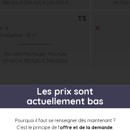
188 000 €
206 000 €
224 000 €
241 500
T5
 : 8
e moyenne : 78 m²
Prix mini
Prix moyen
Prix max
311 000 €
335 000 €
359 000 €
Les prix sont
actuellement bas
s par étage
Pourquoi il faut se renseigner dès maintenant ?
C’est le principe de l’
offre et de la demande
.