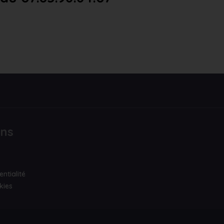
ons
entialité
kies