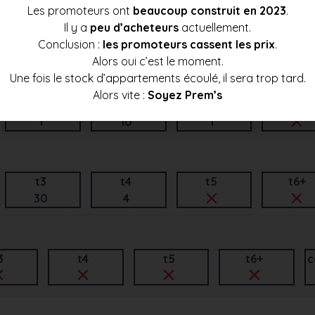
Les promoteurs ont
beaucoup construit en 2023
.
Il y a
peu d’acheteurs
actuellement.
t3
t4
t5
t6+
Conclusion :
les promoteurs cassent les prix
.
1
7
Alors oui c’est le moment.
Une fois le stock d’appartements écoulé, il sera trop tard.
Alors vite :
Soyez Prem’s
t3
t4
t5
t6+
1
10
1
t3
t4
t5
t6+
30
4
3
t4
t5
t6+
c