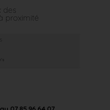
x des
à proximité
s
m’s
u 07.85.96.64.07