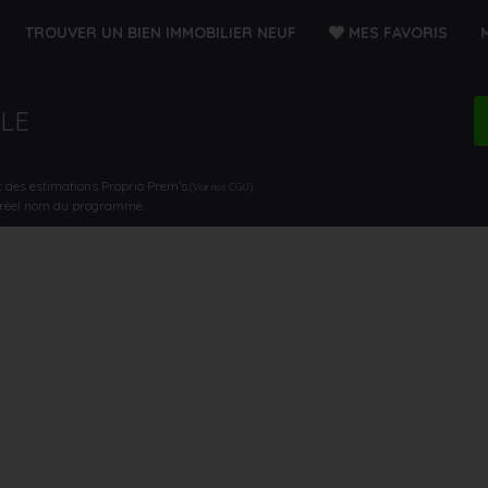
TROUVER UN BIEN IMMOBILIER NEUF
MES FAVORIS
LLE
t des estimations Proprio Prem’s
.
(Voir nos CGU)
e réel nom du programme.