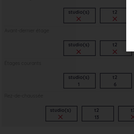
studio(s)
t2
Avant-dernier étage
studio(s)
t2
Étages courants
studio(s)
t2
1
6
Rez-de-chaussée
studio(s)
t2
t
13