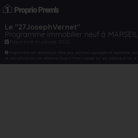
Le "27JosephVernet"
Programme immobilier neuf à MARSEI
Répertorié en
janvier 2022
Programme non revendiqué. Offre, prix, surfaces, typologies et répartition son
Le nom affiché est une référence Proprio Prem’s basée sur son adresse et non l