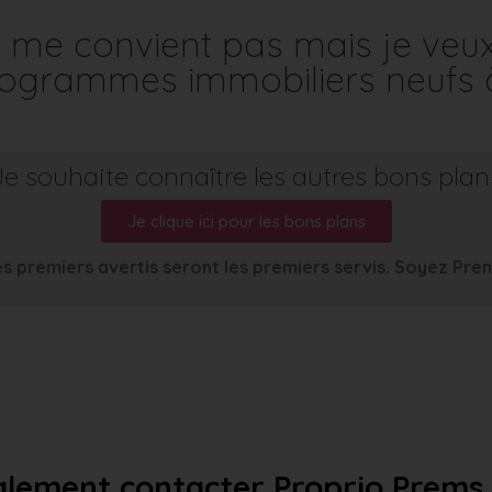
me convient pas mais je veu
programmes immobiliers neufs 
Je souhaite connaître les autres bons plan
Je clique ici pour les bons plans
s premiers avertis seront les premiers servis. Soyez Pre
lement contacter Proprio Prems a