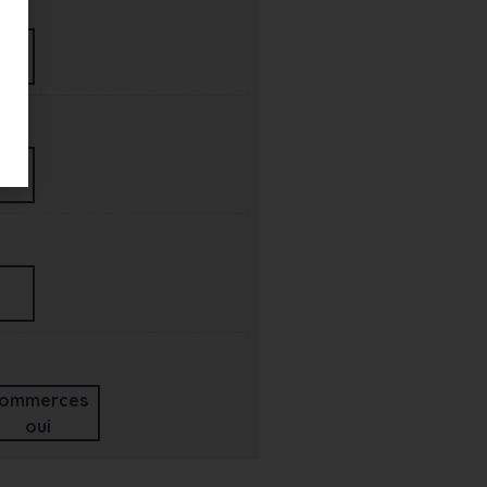
ommerces
oui