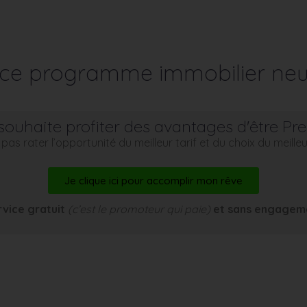
r ce programme immobilier neu
souhaite profiter des avantages d'être Pr
pas rater l’opportunité du meilleur tarif et du choix du meill
Je clique ici pour accomplir mon rêve
rvice gratuit
(c’est le promoteur qui paie)
et sans engagem