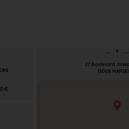
27 Boulevard Jose
èces
13008
MARSEI
0 €