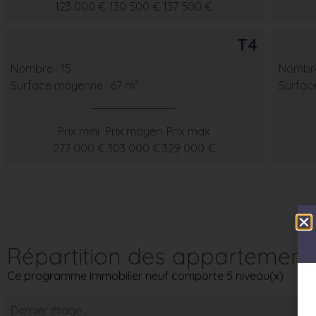
123 000 €
130 500 €
137 500 €
T4
Nombre : 15
Nombre
Surface moyenne : 67 m²
Surfac
Prix mini
Prix moyen
Prix max
277 000 €
303 000 €
329 000 €
Répartition des appartement
Ce programme immobilier neuf comporte 5 niveau(x)
Dernier étage