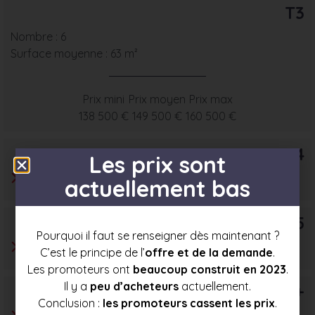
T3
Nombre : 6
Surface moyenne : 63 m²
Prix mini
Prix moyen
Prix max
138 500 €
149 500 €
160 500 €
T4
Les prix sont
actuellement bas
T5
Pourquoi il faut se renseigner dès maintenant ?
C’est le principe de l’
offre et de la demande
.
Les promoteurs ont
beaucoup construit en 2023
.
Il y a
peu d’acheteurs
actuellement.
T6+
Conclusion :
les promoteurs cassent les prix
.