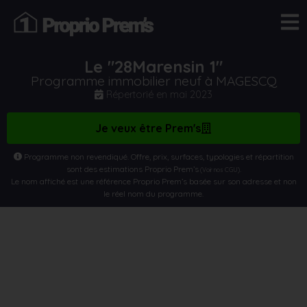
Le "28Marensin 1"
Programme immobilier neuf à MAGESCQ
Répertorié en
mai 2023
Je veux être Prem's
Programme non revendiqué. Offre, prix, surfaces, typologies et répartition
sont des estimations Proprio Prem’s
.
(Voir nos CGU)
Le nom affiché est une référence Proprio Prem’s basée sur son adresse et non
le réel nom du programme.