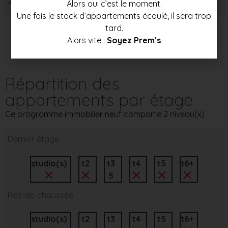
Alors oui c’est le moment.
Une fois le stock d’appartements écoulé, il sera trop
tard.
Alors vite :
Soyez Prem’s
Répartition des
appartements par étage
Ce programme immobilier neuf comporte 2 niveau(x)
Dernier étage
studio(s)
t2
t3
t4
t5
t6+
5
Rez-de-chaussée
studio(s)
t2
t3
t4
t5
t6+