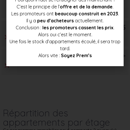
Prix mini
Prix moyen
Prix max
C’est le principe de l’
offre et de la demande
.
250 500 €
265 500 €
280 500 €
Les promoteurs ont
beaucoup construit en 2023
.
Il y a
peu d’acheteurs
actuellement.
T5
Conclusion :
les promoteurs cassent les prix
.
Alors oui c’est le moment.
Une fois le stock d’appartements écoulé, il sera trop
tard.
T6+
Alors vite :
Soyez Prem’s
Répartition des
appartements par étage