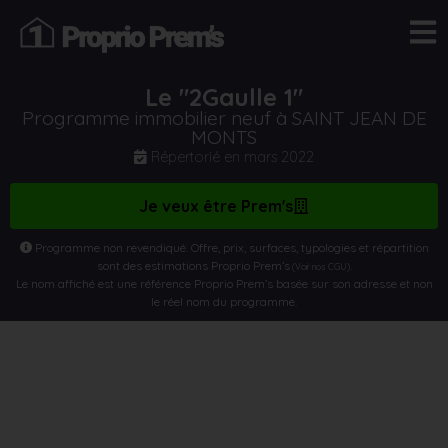
Le "2Gaulle 1"
Programme immobilier neuf à SAINT JEAN DE
MONTS
Répertorié en
mars 2022
Je veux être Prem's
Programme non revendiqué. Offre, prix, surfaces, typologies et répartition
sont des estimations Proprio Prem’s
.
(Voir nos CGU)
Le nom affiché est une référence Proprio Prem’s basée sur son adresse et non
le réel nom du programme.