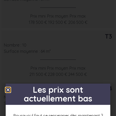
Prix mini
Prix moyen
Prix max
178 500 €
192 500 €
206 500 €
T3
Nombre : 10
Surface moyenne : 64 m²
Prix mini
Prix moyen
Prix max
211 500 €
228 000 €
244 500 €
T4
Les prix sont
actuellement bas
Nombre : 9
Surface moyenne : 78 m²
Pourquoi il faut se renseigner dès maintenant ?