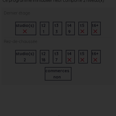
Ce programme immobilier neuf comporte 2 niveau(x)
Dernier étage
studio(s)
t2
t3
t4
t5
t6+
1
3
9
Rez-de-chaussée
studio(s)
t2
t3
t4
t5
t6+
2
18
7
commerces
non