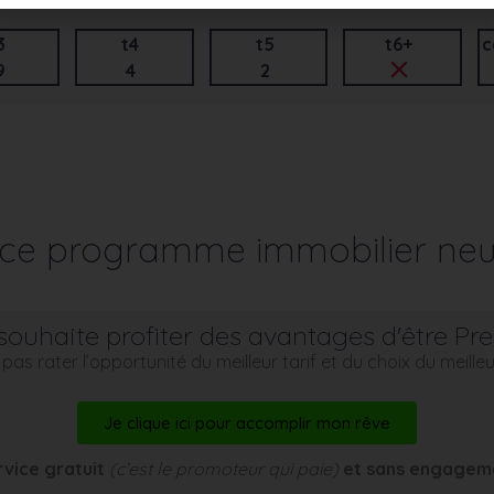
3
t4
t5
t6+
c
9
4
2
r ce programme immobilier neu
souhaite profiter des avantages d'être Pr
pas rater l’opportunité du meilleur tarif et du choix du meill
Je clique ici pour accomplir mon rêve
rvice gratuit
(c’est le promoteur qui paie)
et sans engagem