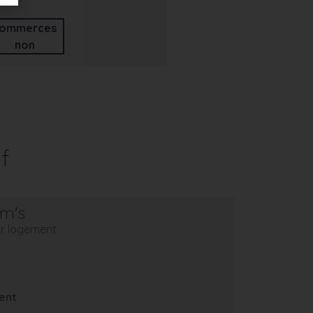
ommerces
non
f
em's
eur logement
ent