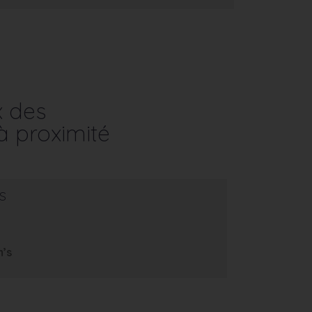
x des
à proximité
s
m’s