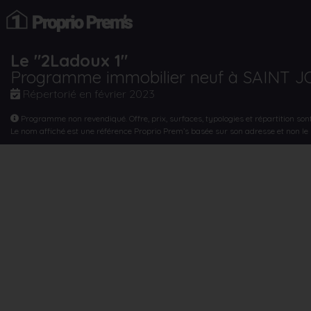
Le "2Ladoux 1"
Programme immobilier neuf à SAINT J
Répertorié en
février 2023
Programme non revendiqué. Offre, prix, surfaces, typologies et répartition son
Le nom affiché est une référence Proprio Prem’s basée sur son adresse et non l