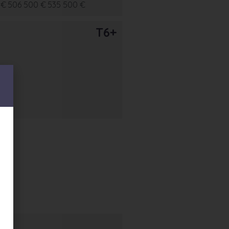
 €
506 500 €
535 500 €
T6+