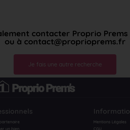
lement contacter Proprio Prems a
ou à contact@proprioprems.fr
Je fais une autre recherche
essionnels
Informati
partenaire
Mentions Légales
er un bien
CGU