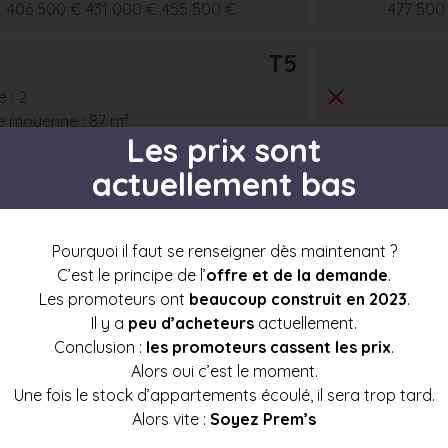
406 500 €
431 000 €
455 500 €
477 500
T5
 : 2
e moyenne : 87 m²
Les prix sont
actuellement bas
Prix mini
Prix moyen
Prix max
601 000 €
637 500 €
673 500 €
Pourquoi il faut se renseigner dès maintenant ?
C’est le principe de l’
offre et de la demande
.
Les promoteurs ont
beaucoup construit en 2023
.
Il y a
peu d’acheteurs
actuellement.
Conclusion :
les promoteurs cassent les prix
.
s par étage
Alors oui c’est le moment.
Une fois le stock d’appartements écoulé, il sera trop tard.
Alors vite :
Soyez Prem’s