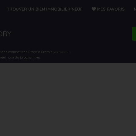
TROUVER UN BIEN IMMOBILIER NEUF
MES FAVORIS
ORY
t des estimations Proprio Prem’s
.
(Voir nos CGU)
e réel nom du programme.