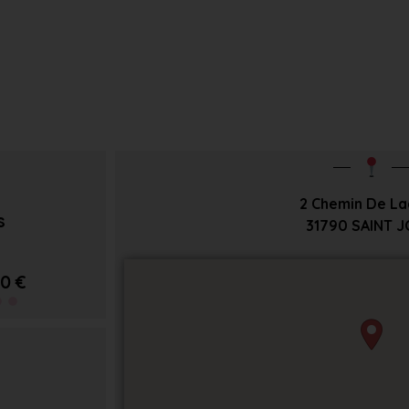
2 Chemin De L
s
31790
SAINT 
0 €