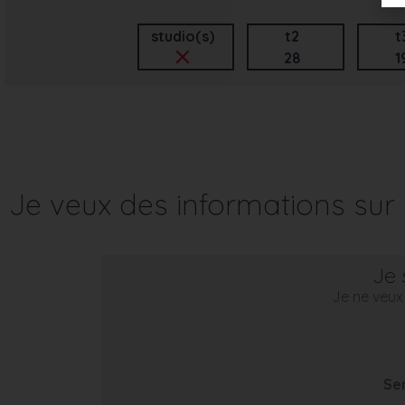
studio(s)
t2
t
28
1
Je veux des informations su
Je 
Je ne veux 
Se