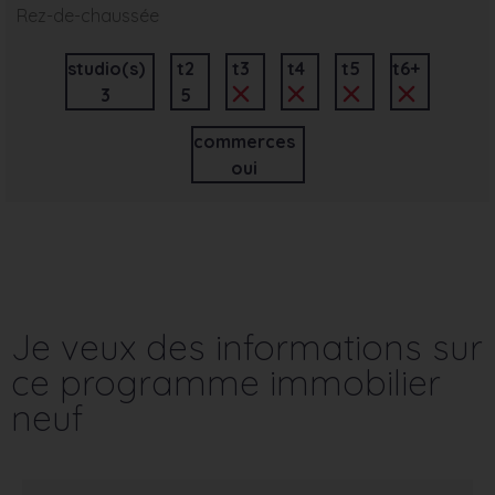
Rez-de-chaussée
studio(s)
t2
t3
t4
t5
t6+
3
5
commerces
oui
Je veux des informations sur
ce programme immobilier
neuf