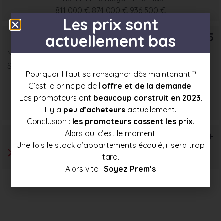
811 000 €
874 000 €
936 500 €
Les prix sont
T5
actuellement bas
Nombre : 4
Surface moyenne : 78 m²
Pourquoi il faut se renseigner dès maintenant ?
C’est le principe de l’
offre et de la demande
.
Prix mini
Prix moyen
Prix max
Les promoteurs ont
beaucoup construit en 2023
.
911 500 €
981 500 €
1 051 500 €
Il y a
peu d’acheteurs
actuellement.
Conclusion :
les promoteurs cassent les prix
.
Alors oui c’est le moment.
T6+
Une fois le stock d’appartements écoulé, il sera trop
tard.
Alors vite :
Soyez Prem’s