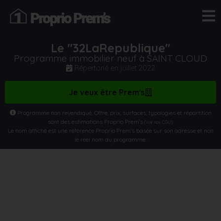
Le "32LaRepublique"
Programme immobilier neuf à SAINT CLOUD
Répertorié en
juillet 2022
Je veux être Prem's
Programme non revendiqué. Offre, prix, surfaces, typologies et répartition
sont des estimations Proprio Prem’s
.
(Voir nos CGU)
Le nom affiché est une référence Proprio Prem’s basée sur son adresse et non
le réel nom du programme.