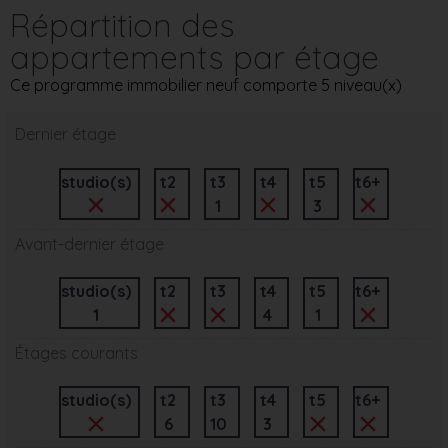
Répartition des
appartements par étage
Ce programme immobilier neuf comporte 5 niveau(x)
Dernier étage
studio(s)
t2
t3
t4
t5
t6+
1
3
Avant-dernier étage
studio(s)
t2
t3
t4
t5
t6+
1
4
1
Étages courants
studio(s)
t2
t3
t4
t5
t6+
6
10
3