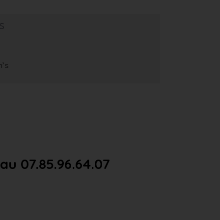
s
m’s
u 07.85.96.64.07