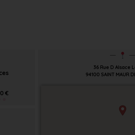
36 Rue D Alsace L
èces
94100
SAINT MAUR D
0 €