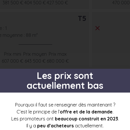
381 500 €
404 500 €
427 500 €
470 000
T5
 : 1
e moyenne : 88 m²
Prix mini
Prix moyen
Prix max
607 000 €
643 500 €
680 000 €
Les prix sont
actuellement bas
s par étage
Pourquoi il faut se renseigner dès maintenant ?
C’est le principe de l’
offre et de la demande
.
Les promoteurs ont
beaucoup construit en 2023
.
Il y a
peu d’acheteurs
actuellement.