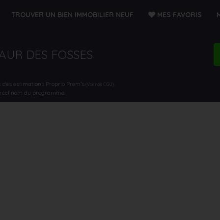
TROUVER UN BIEN IMMOBILIER NEUF
MES FAVORIS
MAUR DES FOSSES
t des estimations Proprio Prem’s
.
(Voir nos CGU)
e réel nom du programme.