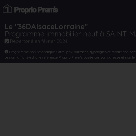
Le "36DAlsaceLorraine"
Programme immobilier neuf à SAINT 
Répertorié en
février 2024
Programme non revendiqué. Offre, prix, surfaces, typologies et répartition son
Le nom affiché est une référence Proprio Prem’s basée sur son adresse et non l