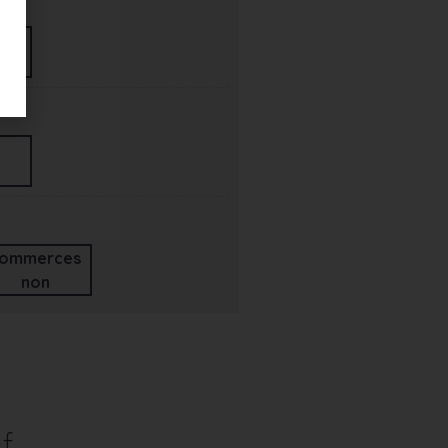
ommerces
non
f