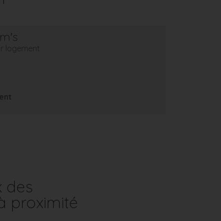
em's
eur logement
ent
x des
à proximité