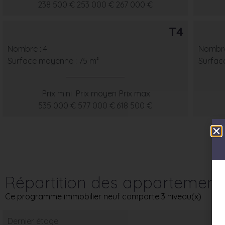
238 500 €
253 000 €
267 000 €
T4
Nombre : 4
Nombre
Surface moyenne : 75 m²
Surfac
Prix mini
Prix moyen
Prix max
535 000 €
577 000 €
618 500 €
Répartition des appartement
Ce programme immobilier neuf comporte 3 niveau(x)
Dernier étage