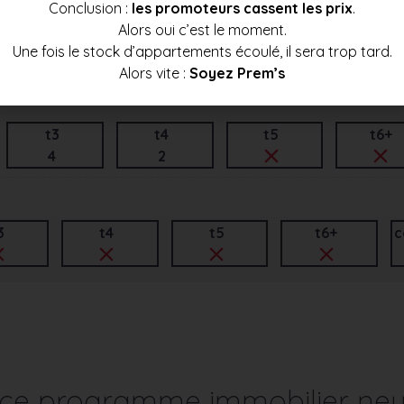
Conclusion :
les promoteurs cassent les prix
.
Alors oui c’est le moment.
t3
t4
t5
t6+
Une fois le stock d’appartements écoulé, il sera trop tard.
1
2
1
Alors vite :
Soyez Prem’s
t3
t4
t5
t6+
4
2
3
t4
t5
t6+
c
r ce programme immobilier neu