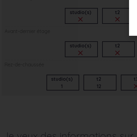
studio(s)
t2
Avant-dernier étage
studio(s)
t2
Rez-de-chaussée
studio(s)
t2
t
1
12
Je veux des informations su