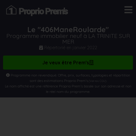
Le "406ManeRoularde"
Programme immobilier neuf à LA TRINITE SUR
MER
Répertorié en
janvier 2022
Je veux être Prem's
Programme non revendiqué. Offre, prix, surfaces, typologies et répartition
sont des estimations Proprio Prem’s
.
(Voir nos CGU)
Le nom affiché est une référence Proprio Prem’s basée sur son adresse et non
le réel nom du programme.