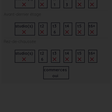
1
3
Avant-dernier étage
studio(s)
t2
t3
t4
t5
t6+
6
Rez-de-chaussée
studio(s)
t2
t3
t4
t5
t6+
6
commerces
oui