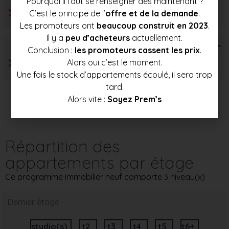
Pourquoi il faut se renseigner dès maintenant ?
C’est le principe de l’
offre et de la demande
.
Les promoteurs ont
beaucoup construit en 2023
.
Il y a
peu d’acheteurs
actuellement.
T6+
Conclusion :
les promoteurs cassent les prix
.
Alors oui c’est le moment.
Une fois le stock d’appartements écoulé, il sera trop
tard.
Alors vite :
Soyez Prem’s
Répartition des
appartements par étage
Ce programme immobilier neuf comporte 3 niveau(x)
Dernier étage
studio(s)
t2
t3
t4
t5
t6+