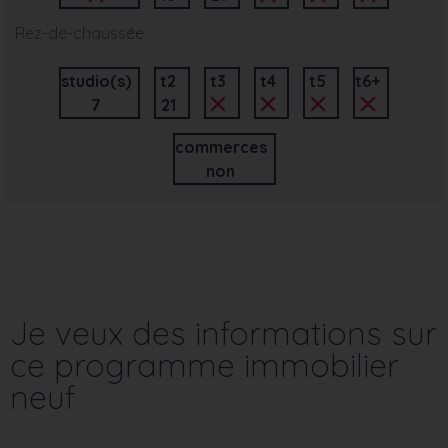
Rez-de-chaussée
studio(s)
t2
t3
t4
t5
t6+
7
21
commerces
non
Je veux des informations sur
ce programme immobilier
neuf