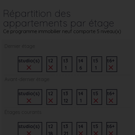
Répartition des
appartements par étage
Ce programme immobilier neuf comporte 5 niveau(x)
Dernier étage
studio(s)
t2
t3
t4
t5
t6+
1
6
1
Avant-dernier étage
studio(s)
t2
t3
t4
t5
t6+
12
1
Étages courants
studio(s)
t2
t3
t4
t5
t6+
18
21