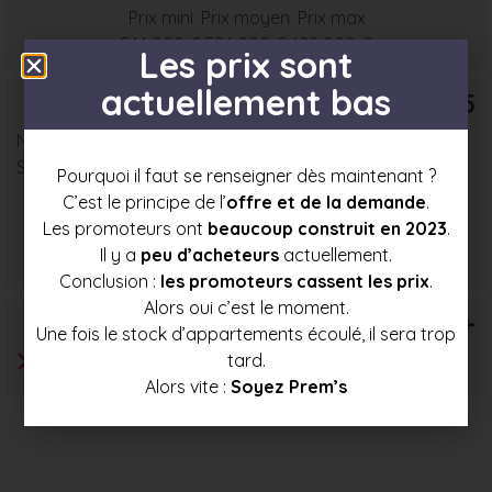
Prix mini
Prix moyen
Prix max
544 000 €
586 000 €
628 000 €
Les prix sont
actuellement bas
T5
Nombre : 1
Surface moyenne : 85 m²
Pourquoi il faut se renseigner dès maintenant ?
C’est le principe de l’
offre et de la demande
.
Les promoteurs ont
beaucoup construit en 2023
.
Prix mini
Prix moyen
Prix max
Il y a
peu d’acheteurs
actuellement.
611 500 €
648 500 €
685 000 €
Conclusion :
les promoteurs cassent les prix
.
Alors oui c’est le moment.
T6+
Une fois le stock d’appartements écoulé, il sera trop
tard.
Alors vite :
Soyez Prem’s