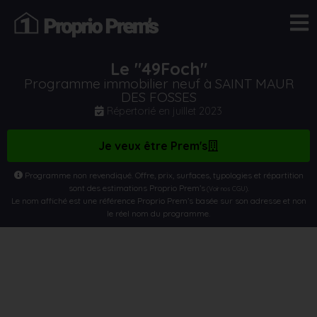
Le "49Foch"
Programme immobilier neuf à SAINT MAUR
DES FOSSES
Répertorié en
juillet 2023
Je veux être Prem's
Programme non revendiqué. Offre, prix, surfaces, typologies et répartition
sont des estimations Proprio Prem’s
.
(Voir nos CGU)
Le nom affiché est une référence Proprio Prem’s basée sur son adresse et non
le réel nom du programme.