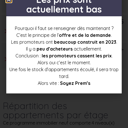
253 500 €
269 000 €
284 000 €
actuellement bas
T5
Pourquoi il faut se renseigner dès maintenant ?
C’est le principe de l’
offre et de la demande
.
Les promoteurs ont
beaucoup construit en 2023
.
T6+
Il y a
peu d’acheteurs
actuellement.
Conclusion :
les promoteurs cassent les prix
.
Alors oui c’est le moment.
Une fois le stock d’appartements écoulé, il sera trop
tard.
Alors vite :
Soyez Prem’s
Répartition des
appartements par étage
Ce programme immobilier neuf comporte 4 niveau(x)