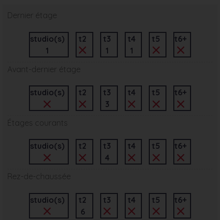
Dernier étage
studio(s)
t2
t3
t4
t5
t6+
1
1
1
Avant-dernier étage
studio(s)
t2
t3
t4
t5
t6+
3
Étages courants
studio(s)
t2
t3
t4
t5
t6+
4
Rez-de-chaussée
studio(s)
t2
t3
t4
t5
t6+
6