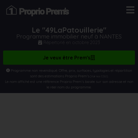
Le "49LaPatouillerie"
Programme immobilier neuf à NANTES
Répertorié en
octobre 2023
Je veux être Prem's
Programme non revendiqué. Offre, prix, surfaces, typologies et répartition
sont des estimations Proprio Prem’s
.
(Voir nos CGU)
Le nom affiché est une référence Proprio Prem’s basée sur son adresse et non
le réel nom du programme.