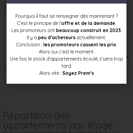
Nombre : 2
Surface moyenne : 91 m²
Pourquoi il faut se renseigner dès maintenant ?
C’est le principe de l’
offre et de la demande
.
Les promoteurs ont
beaucoup construit en 2023
.
Prix mini
Prix moyen
Prix max
Il y a
peu d’acheteurs
actuellement.
422 000 €
447 500 €
473 000 €
Conclusion :
les promoteurs cassent les prix
.
Alors oui c’est le moment.
T6+
Une fois le stock d’appartements écoulé, il sera trop
tard.
Alors vite :
Soyez Prem’s
Répartition des
appartements par étage