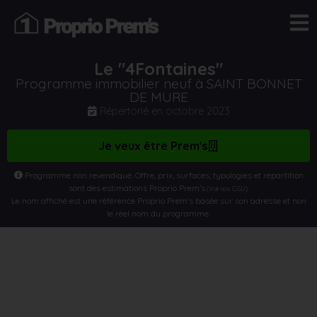
Le "4Fontaines"
Programme immobilier neuf à SAINT BONNET
DE MURE
Répertorié en
octobre 2023
Je veux être Prem's
Programme non revendiqué. Offre, prix, surfaces, typologies et répartition
sont des estimations Proprio Prem’s
.
(Voir nos CGU)
Le nom affiché est une référence Proprio Prem’s basée sur son adresse et non
le réel nom du programme.