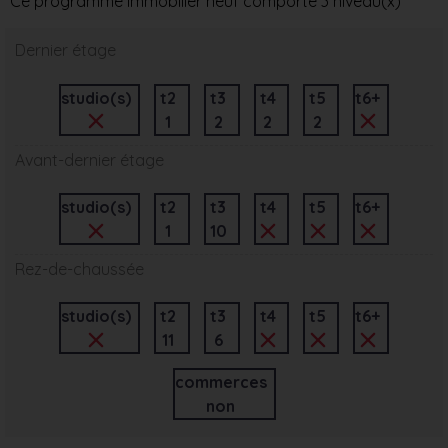
Ce programme immobilier neuf comporte 3 niveau(x)
Dernier étage
studio(s)
t2
t3
t4
t5
t6+
1
2
2
2
Avant-dernier étage
studio(s)
t2
t3
t4
t5
t6+
1
10
Rez-de-chaussée
studio(s)
t2
t3
t4
t5
t6+
11
6
commerces
non