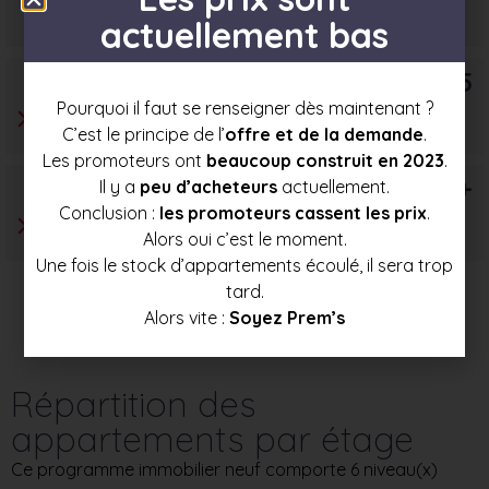
272 000 €
288 500 €
305 000 €
actuellement bas
T5
Pourquoi il faut se renseigner dès maintenant ?
C’est le principe de l’
offre et de la demande
.
Les promoteurs ont
beaucoup construit en 2023
.
T6+
Il y a
peu d’acheteurs
actuellement.
Conclusion :
les promoteurs cassent les prix
.
Alors oui c’est le moment.
Une fois le stock d’appartements écoulé, il sera trop
tard.
Alors vite :
Soyez Prem’s
Répartition des
appartements par étage
Ce programme immobilier neuf comporte 6 niveau(x)