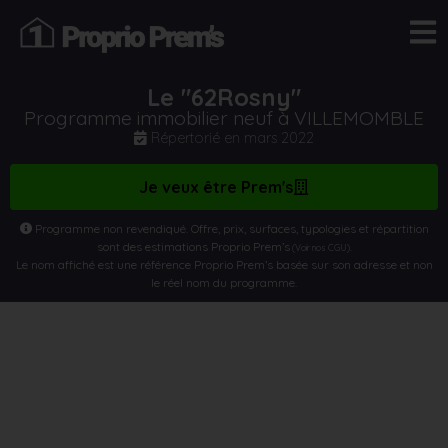
Le "62Rosny"
Programme immobilier neuf à VILLEMOMBLE
Répertorié en
mars 2022
Je veux être Prem's
Programme non revendiqué. Offre, prix, surfaces, typologies et répartition
sont des estimations Proprio Prem’s
.
(Voir nos CGU)
Le nom affiché est une référence Proprio Prem’s basée sur son adresse et non
le réel nom du programme.