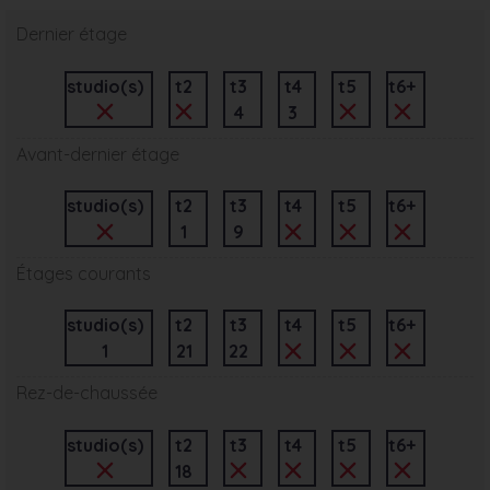
Dernier étage
studio(s)
t2
t3
t4
t5
t6+
4
3
Avant-dernier étage
studio(s)
t2
t3
t4
t5
t6+
1
9
Étages courants
studio(s)
t2
t3
t4
t5
t6+
1
21
22
Rez-de-chaussée
studio(s)
t2
t3
t4
t5
t6+
18