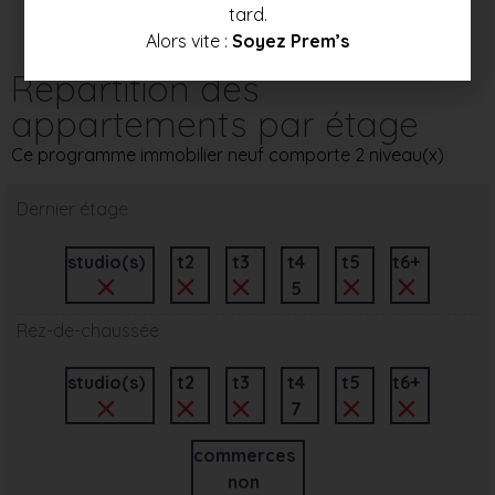
tard.
Alors vite :
Soyez Prem’s
Répartition des
appartements par étage
Ce programme immobilier neuf comporte 2 niveau(x)
Dernier étage
studio(s)
t2
t3
t4
t5
t6+
5
Rez-de-chaussée
studio(s)
t2
t3
t4
t5
t6+
7
commerces
non