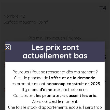
T4
Nombre : 12
Surface moyenne : 83 m²
Prix mini
Prix moyen
Prix max
335 500 €
362 000 €
388 500 €
Les prix sont
actuellement bas
T5
Pourquoi il faut se renseigner dès maintenant ?
C’est le principe de l’
offre et de la demande
.
T6+
Les promoteurs ont
beaucoup construit en 2023
.
Il y a
peu d’acheteurs
actuellement.
Conclusion :
les promoteurs cassent les prix
.
Alors oui c’est le moment.
Une fois le stock d’appartements écoulé, il sera trop