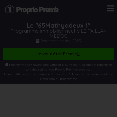
Le "65Mathyadeux 1"
Programme immobilier neuf à LE TAILLAN
MEDOC
Répertorié en
mai 2023
Je veux être Prem's
Programme non revendiqué. Offre, prix, surfaces, typologies et répartition
sont des estimations Proprio Prem’s
.
(Voir nos CGU)
Le nom affiché est une référence Proprio Prem’s basée sur son adresse et non
le réel nom du programme.