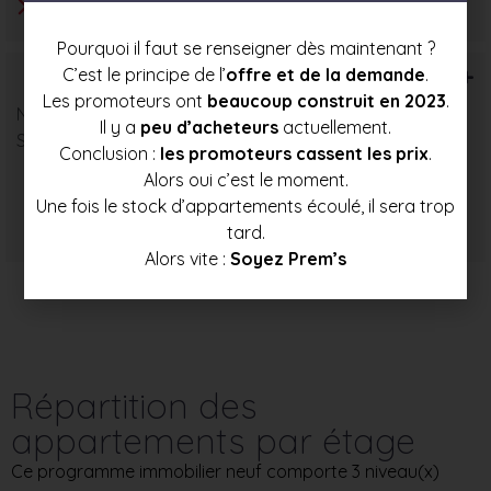
Pourquoi il faut se renseigner dès maintenant ?
T6+
C’est le principe de l’
offre et de la demande
.
Les promoteurs ont
beaucoup construit en 2023
.
Nombre : 1
Il y a
peu d’acheteurs
actuellement.
Surface moyenne : 90 m²
Conclusion :
les promoteurs cassent les prix
.
Alors oui c’est le moment.
Une fois le stock d’appartements écoulé, il sera trop
Prix mini
Prix moyen
Prix max
tard.
212 000 €
225 000 €
237 500 €
Alors vite :
Soyez Prem’s
Répartition des
appartements par étage
Ce programme immobilier neuf comporte 3 niveau(x)