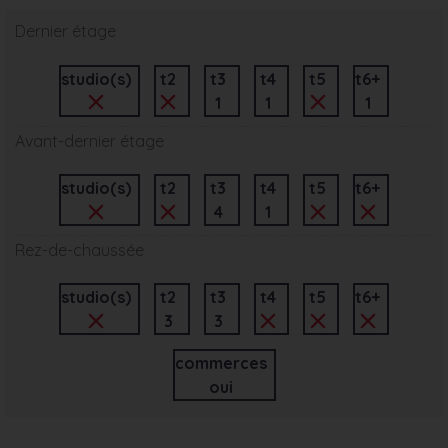
Dernier étage
studio(s)
t2
t3
t4
t5
t6+
1
1
1
Avant-dernier étage
studio(s)
t2
t3
t4
t5
t6+
4
1
Rez-de-chaussée
studio(s)
t2
t3
t4
t5
t6+
3
3
commerces
oui