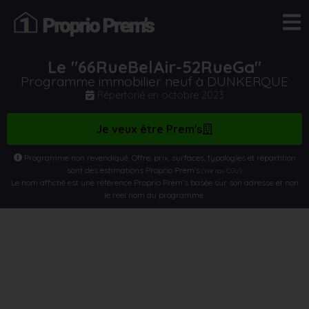
Le "66RueBelAir-52RueGa"
Programme immobilier neuf à DUNKERQUE
Répertorié en
octobre 2023
Je veux être Prem's
Programme non revendiqué. Offre, prix, surfaces, typologies et répartition
sont des estimations Proprio Prem’s
.
(Voir nos CGU)
Le nom affiché est une référence Proprio Prem’s basée sur son adresse et non
le réel nom du programme.