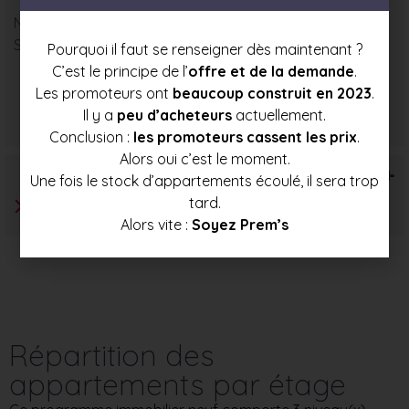
Nombre : 3
Surface moyenne : 83 m²
Pourquoi il faut se renseigner dès maintenant ?
C’est le principe de l’
offre et de la demande
.
Les promoteurs ont
beaucoup construit en 2023
.
Prix mini
Prix moyen
Prix max
Il y a
peu d’acheteurs
actuellement.
358 500 €
380 500 €
402 000 €
Conclusion :
les promoteurs cassent les prix
.
Alors oui c’est le moment.
T6+
Une fois le stock d’appartements écoulé, il sera trop
tard.
Alors vite :
Soyez Prem’s
Répartition des
appartements par étage