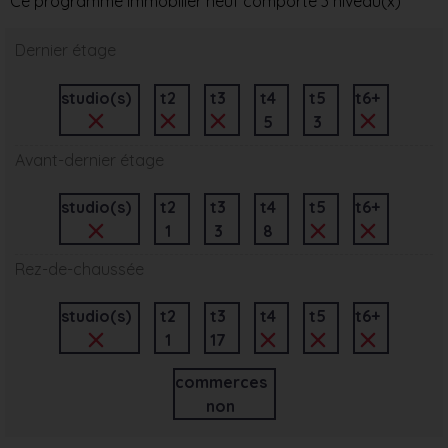
Ce programme immobilier neuf comporte 3 niveau(x)
Dernier étage
studio(s)
t2
t3
t4
t5
t6+
5
3
Avant-dernier étage
studio(s)
t2
t3
t4
t5
t6+
1
3
8
Rez-de-chaussée
studio(s)
t2
t3
t4
t5
t6+
1
17
commerces
non