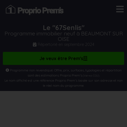
Le "67Senlis"
Programme immobilier neuf à BEAUMONT SUR
OISE
Répertorié en
septembre 2024
Je veux être Prem's
Programme non revendiqué. Offre, prix, surfaces, typologies et répartition
sont des estimations Proprio Prem’s
.
(Voir nos CGU)
Le nom affiché est une référence Proprio Prem’s basée sur son adresse et non
le réel nom du programme.