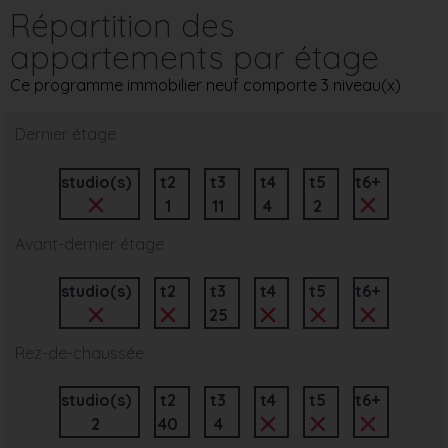
Répartition des
appartements par étage
Ce programme immobilier neuf comporte 3 niveau(x)
Dernier étage
studio(s)
t2
t3
t4
t5
t6+
1
11
4
2
Avant-dernier étage
studio(s)
t2
t3
t4
t5
t6+
25
Rez-de-chaussée
studio(s)
t2
t3
t4
t5
t6+
2
40
4