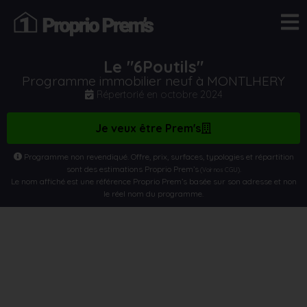
Le "6Poutils"
Programme immobilier neuf à MONTLHERY
Répertorié en
octobre 2024
Je veux être Prem's
Programme non revendiqué. Offre, prix, surfaces, typologies et répartition
sont des estimations Proprio Prem’s
.
(Voir nos CGU)
Le nom affiché est une référence Proprio Prem’s basée sur son adresse et non
le réel nom du programme.