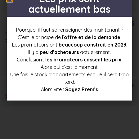
actuellement bas
339 000 €
359 500 €
379 500 €
T5
Pourquoi il faut se renseigner dès maintenant ?
Nombre : 2
C’est le principe de l’
offre et de la demande
.
Surface moyenne : 90 m²
Les promoteurs ont
beaucoup construit en 2023
.
Il y a
peu d’acheteurs
actuellement.
Conclusion :
les promoteurs cassent les prix
.
Prix mini
Prix moyen
Prix max
Alors oui c’est le moment.
371 000 €
393 500 €
416 000 €
Une fois le stock d’appartements écoulé, il sera trop
tard.
T6+
Alors vite :
Soyez Prem’s