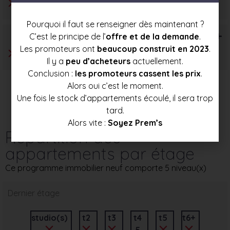
Pourquoi il faut se renseigner dès maintenant ?
T6+
C’est le principe de l’
offre et de la demande
.
Les promoteurs ont
beaucoup construit en 2023
.
Il y a
peu d’acheteurs
actuellement.
Conclusion :
les promoteurs cassent les prix
.
Alors oui c’est le moment.
Une fois le stock d’appartements écoulé, il sera trop
tard.
Alors vite :
Soyez Prem’s
Répartition des
appartements par étage
Ce programme immobilier neuf comporte 5 niveau(x)
Dernier étage
studio(s)
t2
t3
t4
t5
t6+
5