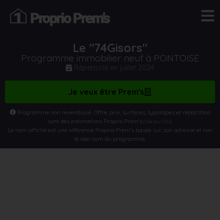
Le "74Gisors"
Programme immobilier neuf à PONTOISE
Répertorié en
juillet 2024
Je veux être Prem's
Programme non revendiqué. Offre, prix, surfaces, typologies et répartition
sont des estimations Proprio Prem’s
.
(Voir nos CGU)
Le nom affiché est une référence Proprio Prem’s basée sur son adresse et non
le réel nom du programme.