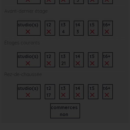
Avant-dernier étage
studio(s)
t2
t3
t4
t5
t6+
4
3
Étages courants
studio(s)
t2
t3
t4
t5
t6+
21
Rez-de-chaussée
studio(s)
t2
t3
t4
t5
t6+
17
commerces
non