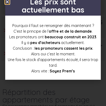
Les prix sont
Prix mini
Prix moyen
Prix max
actuellement bas
202 500 €
215 000 €
227 000 €
T5
Pourquoi il faut se renseigner dès maintenant ?
C’est le principe de l’
offre et de la demande
.
Les promoteurs ont
beaucoup construit en 2023
.
Il y a
peu d’acheteurs
actuellement.
T6+
Conclusion :
les promoteurs cassent les prix
.
Alors oui c’est le moment.
Une fois le stock d’appartements écoulé, il sera trop
tard.
Alors vite :
Soyez Prem’s
Répartition des
appartements par étage