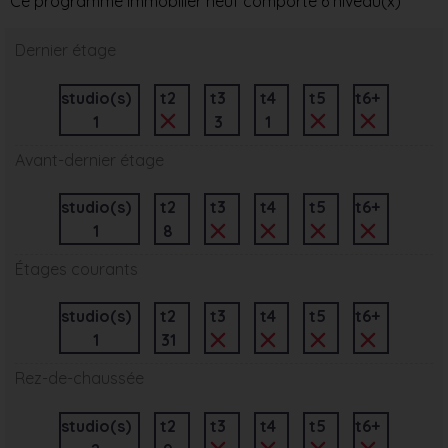
Ce programme immobilier neuf comporte 6 niveau(x)
Dernier étage
studio(s)
t2
t3
t4
t5
t6+
1
3
1
Avant-dernier étage
studio(s)
t2
t3
t4
t5
t6+
1
8
Étages courants
studio(s)
t2
t3
t4
t5
t6+
1
31
Rez-de-chaussée
studio(s)
t2
t3
t4
t5
t6+