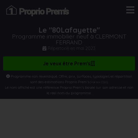
Le "80Lafayette"
Programme immobilier neuf à CLERMONT
FERRAND
Répertorié en
mai 2023
Je veux être Prem's
Programme non revendiqué. Offre, prix, surfaces, typologies et répartition
sont des estimations Proprio Prem’s
.
(Voir nos CGU)
Le nom affiché est une référence Proprio Prem’s basée sur son adresse et non
le réel nom du programme.