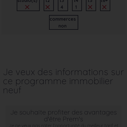
studio(s)
t2
t3
t4
t5
t6+
4
1
commerces
non
Je veux des informations sur
ce programme immobilier
neuf
Je souhaite profiter des avantages
d'être Prem's
Je ne veux pas rater l’opportunité du meilleur tarif et