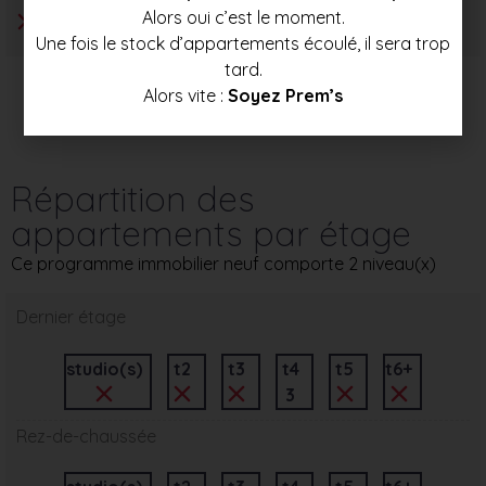
Alors oui c’est le moment.
Une fois le stock d’appartements écoulé, il sera trop
tard.
Alors vite :
Soyez Prem’s
Répartition des
appartements par étage
Ce programme immobilier neuf comporte 2 niveau(x)
Dernier étage
studio(s)
t2
t3
t4
t5
t6+
3
Rez-de-chaussée