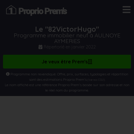
Le "82VictorHugo"
Programme immobilier neuf à AULNOYE
AYMERIES
Répertorié en
janvier 2022
Je veux être Prem's
Programme non revendiqué. Offre, prix, surfaces, typologies et répartition
sont des estimations Proprio Prem’s
.
(Voir nos CGU)
Le nom affiché est une référence Proprio Prem’s basée sur son adresse et non
le réel nom du programme.