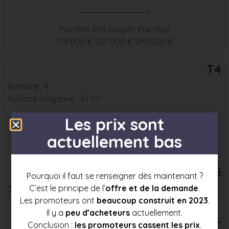
Prix mini
Prix moyen
Prix max
214 000 €
227 000 €
240 000 €
T4
Nombre : 4
Surface moyenne : 67 m²
Les prix sont
Prix mini
Prix moyen
Prix max
actuellement bas
241 000 €
260 000 €
278 500 €
T5
Pourquoi il faut se renseigner dès maintenant ?
C’est le principe de l’
offre et de la demande
.
Les promoteurs ont
beaucoup construit en 2023
.
Il y a
peu d’acheteurs
actuellement.
T6+
Conclusion :
les promoteurs cassent les prix
.