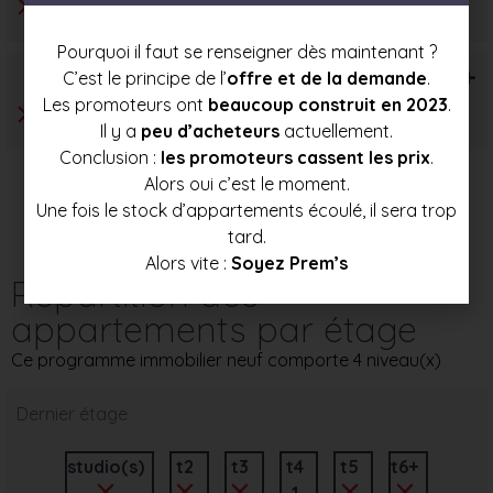
Pourquoi il faut se renseigner dès maintenant ?
T6+
C’est le principe de l’
offre et de la demande
.
Les promoteurs ont
beaucoup construit en 2023
.
Il y a
peu d’acheteurs
actuellement.
Conclusion :
les promoteurs cassent les prix
.
Alors oui c’est le moment.
Une fois le stock d’appartements écoulé, il sera trop
tard.
Alors vite :
Soyez Prem’s
Répartition des
appartements par étage
Ce programme immobilier neuf comporte 4 niveau(x)
Dernier étage
studio(s)
t2
t3
t4
t5
t6+
1