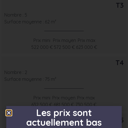
T3
Nombre : 5
Surface moyenne : 62 m²
Prix mini
Prix moyen
Prix max
522 000 €
572 500 €
623 000 €
T4
Nombre : 2
Surface moyenne : 75 m²
Prix mini
Prix moyen
Prix max
632 500 €
681 500 €
730 500 €
Les prix sont
T5
actuellement bas