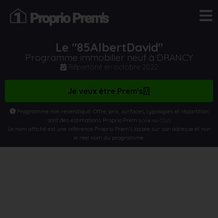
Le "85AlbertDavid"
Programme immobilier neuf à DRANCY
Répertorié en
octobre 2022
Je veux être Prem's
Programme non revendiqué. Offre, prix, surfaces, typologies et répartition
sont des estimations Proprio Prem’s
.
(Voir nos CGU)
Le nom affiché est une référence Proprio Prem’s basée sur son adresse et non
le réel nom du programme.