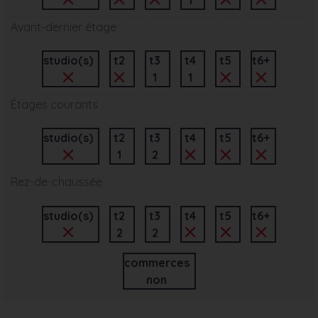
Avant-dernier étage
studio(s)
t2
t3
t4
t5
t6+
1
1
Étages courants
studio(s)
t2
t3
t4
t5
t6+
1
2
Rez-de-chaussée
studio(s)
t2
t3
t4
t5
t6+
2
2
commerces
non