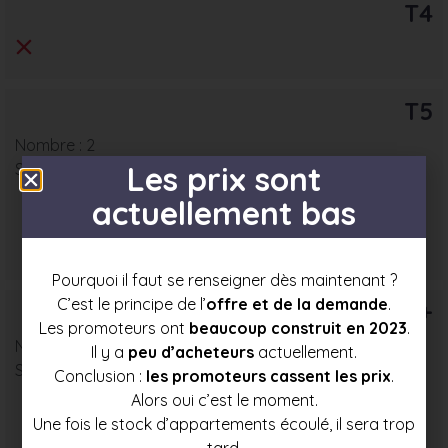
T4
T5
Nombre : 2
Les prix sont
Surface moyenne : 78 m²
actuellement bas
Prix mini
Prix moyen
Prix max
324 000 €
344 000 €
363 500 €
Pourquoi il faut se renseigner dès maintenant ?
C’est le principe de l’
offre et de la demande
.
T6+
Les promoteurs ont
beaucoup construit en 2023
.
Nombre : 2
Il y a
peu d’acheteurs
actuellement.
Surface moyenne : 90 m²
Conclusion :
les promoteurs cassent les prix
.
Alors oui c’est le moment.
Une fois le stock d’appartements écoulé, il sera trop
Prix mini
Prix moyen
Prix max
tard.