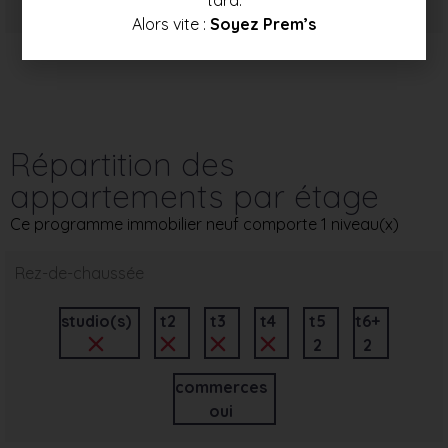
349 000 €
370 000 €
391 000 €
Alors vite :
Soyez Prem’s
Répartition des
appartements par étage
Ce programme immobilier neuf comporte 1 niveau(x)
Rez-de-chaussée
studio(s)
t2
t3
t4
t5
t6+
2
2
commerces
oui