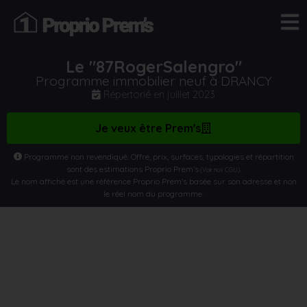
Le "87RogerSalengro"
Programme immobilier neuf à DRANCY
Répertorié en
juillet 2023
Je veux être Prem's
Programme non revendiqué. Offre, prix, surfaces, typologies et répartition
sont des estimations Proprio Prem’s
.
(Voir nos CGU)
Le nom affiché est une référence Proprio Prem’s basée sur son adresse et non
le réel nom du programme.