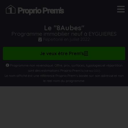
Le "8Aubes"
Programme immobilier neuf à EYGUIERES
Répertorié en
juillet 2022
Je veux être Prem's
Programme non revendiqué. Offre, prix, surfaces, typologies et répartition
sont des estimations Proprio Prem’s
.
(Voir nos CGU)
Le nom affiché est une référence Proprio Prem’s basée sur son adresse et non
le réel nom du programme.