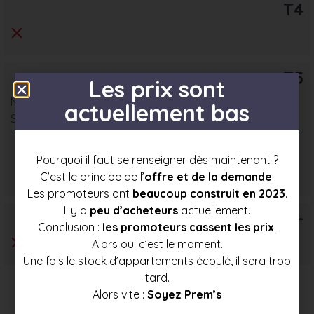
T4
T5
Les prix sont
Nombre : 4
actuellement bas
Surface moyenne : 78 m²
Pourquoi il faut se renseigner dès maintenant ?
Prix mini
Prix moyen
Prix max
C’est le principe de l’
offre et de la demande
.
303 500 €
322 000 €
340 000 €
Les promoteurs ont
beaucoup construit en 2023
.
Il y a
peu d’acheteurs
actuellement.
T6+
Conclusion :
les promoteurs cassent les prix
.
Alors oui c’est le moment.
Une fois le stock d’appartements écoulé, il sera trop
tard.
Alors vite :
Soyez Prem’s