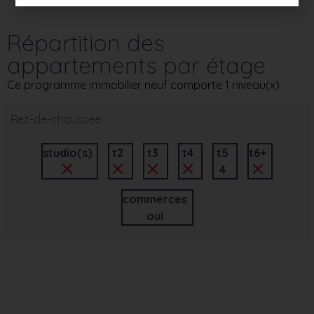
Répartition des
appartements par étage
Ce programme immobilier neuf comporte 1 niveau(x)
Rez-de-chaussée
studio(s)
t2
t3
t4
t5
t6+
4
commerces
oui