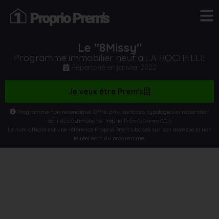
Le "8Missy"
Programme immobilier neuf à LA ROCHELLE
Répertorié en
janvier 2022
Je veux être Prem's
Programme non revendiqué. Offre, prix, surfaces, typologies et répartition
sont des estimations Proprio Prem’s
.
(Voir nos CGU)
Le nom affiché est une référence Proprio Prem’s basée sur son adresse et non
le réel nom du programme.