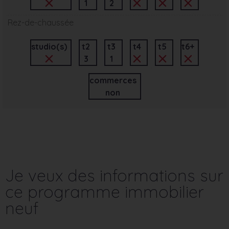
1
2
Rez-de-chaussée
studio(s)
t2
t3
t4
t5
t6+
3
1
commerces
non
Je veux des informations sur
ce programme immobilier
neuf