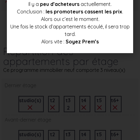
Il y a
peu d’acheteurs
actuellement.
Conclusion :
les promoteurs cassent les prix
.
Alors oui c’est le moment.
Une fois le stock d’appartements écoulé, il sera trop
tard.
Alors vite :
Soyez Prem’s
Répartition des
appartements par étage
Ce programme immobilier neuf comporte 3 niveau(x)
Dernier étage
studio(s)
t2
t3
t4
t5
t6+
2
Avant-dernier étage
studio(s)
t2
t3
t4
t5
t6+