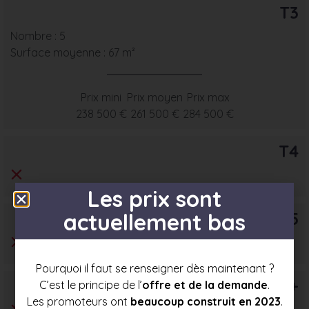
T3
Nombre : 5
Surface moyenne : 67 m²
Prix mini
Prix moyen
Prix max
238 500 €
261 500 €
284 500 €
T4
Les prix sont
T5
actuellement bas
Pourquoi il faut se renseigner dès maintenant ?
T6+
C’est le principe de l’
offre et de la demande
.
Les promoteurs ont
beaucoup construit en 2023
.