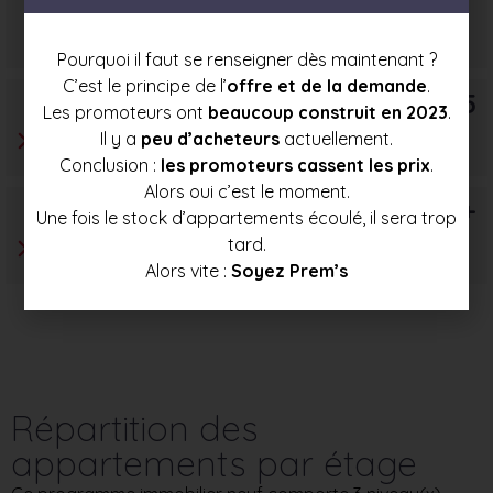
Prix mini
Prix moyen
Prix max
380 000 €
403 000 €
426 000 €
Pourquoi il faut se renseigner dès maintenant ?
C’est le principe de l’
offre et de la demande
.
T5
Les promoteurs ont
beaucoup construit en 2023
.
Il y a
peu d’acheteurs
actuellement.
Conclusion :
les promoteurs cassent les prix
.
Alors oui c’est le moment.
T6+
Une fois le stock d’appartements écoulé, il sera trop
tard.
Alors vite :
Soyez Prem’s
Répartition des
appartements par étage