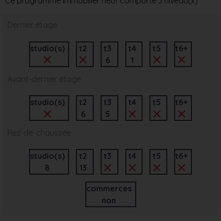
Ce programme immobilier neuf comporte 3 niveau(x)
Dernier étage
studio(s)
t2
t3
t4
t5
t6+
6
1
Avant-dernier étage
studio(s)
t2
t3
t4
t5
t6+
6
5
Rez-de-chaussée
studio(s)
t2
t3
t4
t5
t6+
8
13
commerces
non