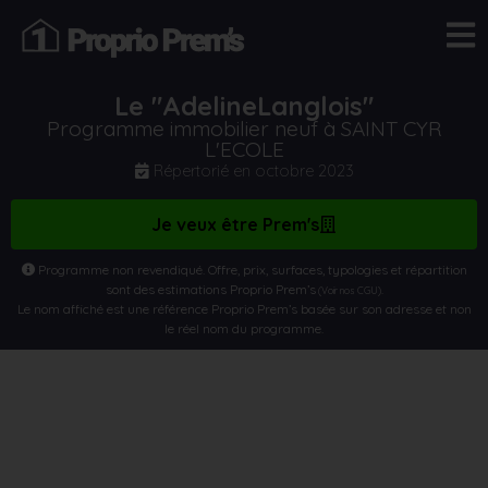
Le "AdelineLanglois"
Programme immobilier neuf à SAINT CYR
L'ECOLE
Répertorié en
octobre 2023
Je veux être Prem's
Programme non revendiqué. Offre, prix, surfaces, typologies et répartition
sont des estimations Proprio Prem’s
.
(Voir nos CGU)
Le nom affiché est une référence Proprio Prem’s basée sur son adresse et non
le réel nom du programme.