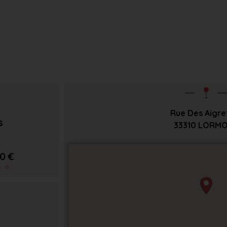
Rue Des Aigre
s
33310
LORMO
0 €