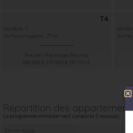
T4
Nombre : 1
Nombre
Surface moyenne : 77 m²
Surfac
Prix mini
Prix moyen
Prix max
260 000 €
276 000 €
291 500 €
Répartition des appartement
Ce programme immobilier neuf comporte 5 niveau(x)
Dernier étage