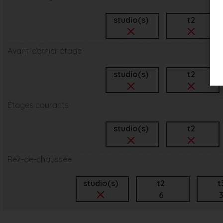
studio(s)
t2
Avant-dernier étage
studio(s)
t2
Étages courants
studio(s)
t2
Rez-de-chaussée
studio(s)
t2
t
6