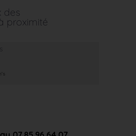
x des
à proximité
s
m’s
u 07.85.96.64.07