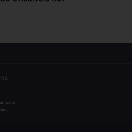
ons
entialité
kies