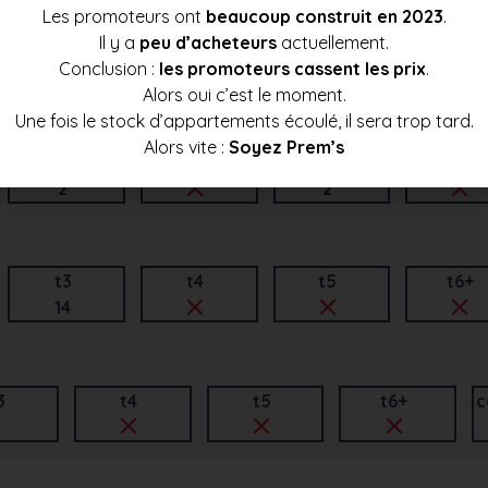
Les promoteurs ont
beaucoup construit en 2023
.
Il y a
peu d’acheteurs
actuellement.
t3
t4
t5
t6+
Conclusion :
les promoteurs cassent les prix
.
1
2
Alors oui c’est le moment.
Une fois le stock d’appartements écoulé, il sera trop tard.
Alors vite :
Soyez Prem’s
t3
t4
t5
t6+
2
2
t3
t4
t5
t6+
14
3
t4
t5
t6+
c
3