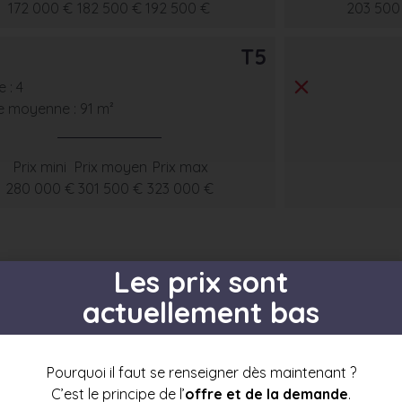
172 000 €
182 500 €
192 500 €
203 500
T5
 : 4
e moyenne : 91 m²
Prix mini
Prix moyen
Prix max
280 000 €
301 500 €
323 000 €
Les prix sont
actuellement bas
s par étage
Pourquoi il faut se renseigner dès maintenant ?
C’est le principe de l’
offre et de la demande
.