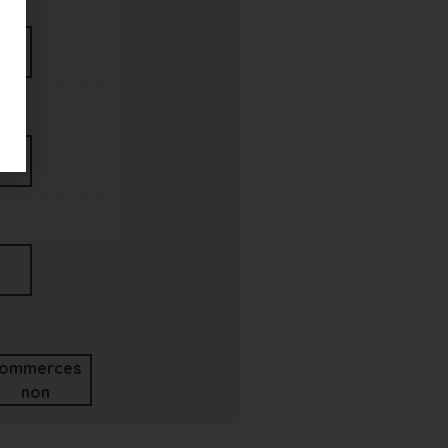
ommerces
non