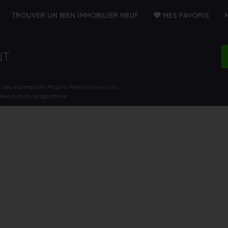
TROUVER UN BIEN IMMOBILIER NEUF
MES FAVORIS
NT
t des estimations Proprio Prem’s
.
(Voir nos CGU)
e réel nom du programme.