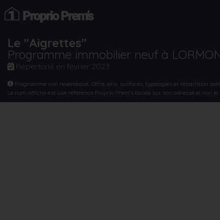
Le "Aigrettes"
Programme immobilier neuf à LORMO
Répertorié en
février 2023
Programme non revendiqué. Offre, prix, surfaces, typologies et répartition son
Le nom affiché est une référence Proprio Prem’s basée sur son adresse et non l