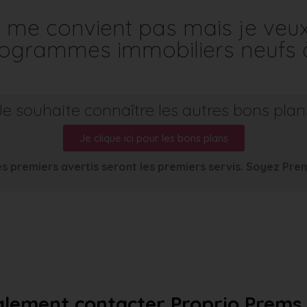
me convient pas mais je veu
programmes immobiliers neufs 
Je souhaite connaître les autres bons plan
Je clique ici pour les bons plans
s premiers avertis seront les premiers servis. Soyez Pre
lement contacter Proprio Prems a