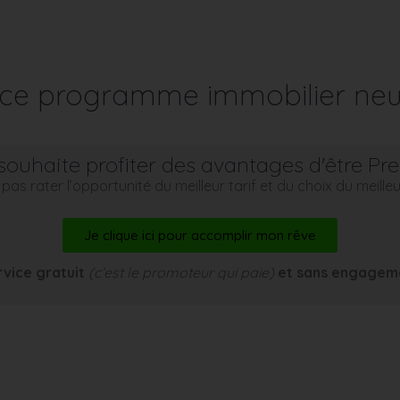
r ce programme immobilier neu
souhaite profiter des avantages d'être Pr
pas rater l’opportunité du meilleur tarif et du choix du meill
Je clique ici pour accomplir mon rêve
rvice gratuit
(c’est le promoteur qui paie)
et sans engagem