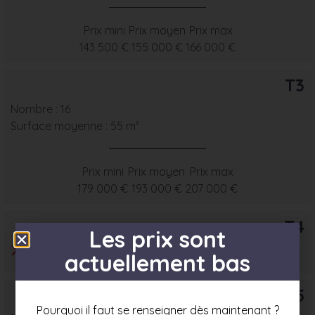
Prix mini
Prix moyen
Prix max
143 500 €
155 000 €
166 000 €
T3
Nombre : 16
Surface moyenne : 55 m²
Prix mini
Prix moyen
Prix max
179 000 €
193 000 €
207 000 €
T4
Les prix sont
actuellement bas
T5
Pourquoi il faut se renseigner dès maintenant ?