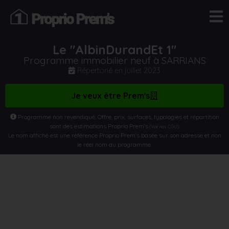
Le "AlbinDurandEt 1"
Programme immobilier neuf à SARRIANS
Répertorié en
juillet 2023
Je veux être Prem's
Programme non revendiqué. Offre, prix, surfaces, typologies et répartition
sont des estimations Proprio Prem’s
.
(Voir nos CGU)
Le nom affiché est une référence Proprio Prem’s basée sur son adresse et non
le réel nom du programme.