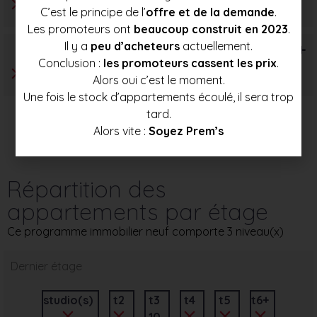
C’est le principe de l’
offre et de la demande
.
Les promoteurs ont
beaucoup construit en 2023
.
Il y a
peu d’acheteurs
actuellement.
T6+
Conclusion :
les promoteurs cassent les prix
.
Alors oui c’est le moment.
Une fois le stock d’appartements écoulé, il sera trop
tard.
Alors vite :
Soyez Prem’s
Répartition des
appartements par étage
Ce programme immobilier neuf comporte 3 niveau(x)
Dernier étage
studio(s)
t2
t3
t4
t5
t6+
10