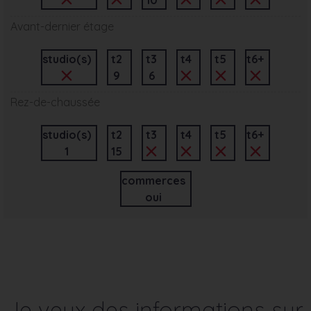
Avant-dernier étage
studio(s)
t2
t3
t4
t5
t6+
9
6
Rez-de-chaussée
studio(s)
t2
t3
t4
t5
t6+
1
15
commerces
oui
Je veux des informations sur