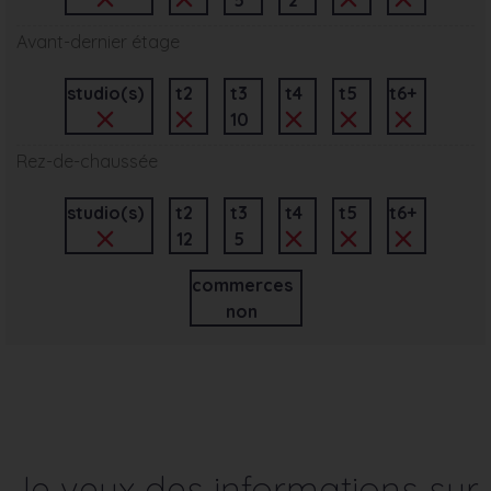
Avant-dernier étage
studio(s)
t2
t3
t4
t5
t6+
10
Rez-de-chaussée
studio(s)
t2
t3
t4
t5
t6+
12
5
commerces
non
Je veux des informations sur