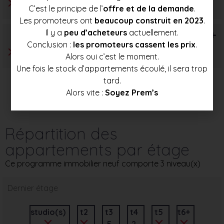
C’est le principe de l’
offre et de la demande
.
Les promoteurs ont
beaucoup construit en 2023
.
Il y a
peu d’acheteurs
actuellement.
T6+
Conclusion :
les promoteurs cassent les prix
.
Alors oui c’est le moment.
Une fois le stock d’appartements écoulé, il sera trop
tard.
Alors vite :
Soyez Prem’s
Répartition des
appartements par étage
Ce programme immobilier neuf comporte 3 niveau(x)
Dernier étage
studio(s)
t2
t3
t4
t5
t6+
5
2