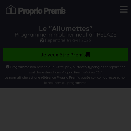
Le "Allumettes"
Programme immobilier neuf à TRELAZE
Répertorié en
avril 2023
Je veux être Prem's
Programme non revendiqué. Offre, prix, surfaces, typologies et répartition
sont des estimations Proprio Prem’s
.
(Voir nos CGU)
Le nom affiché est une référence Proprio Prem’s basée sur son adresse et non
le réel nom du programme.