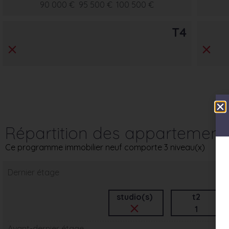
90 000 €
95 500 €
100 500 €
T4
Répartition des appartement
Ce programme immobilier neuf comporte 3 niveau(x)
Dernier étage
studio(s)
t2
1
Avant-dernier étage