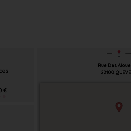
Rue Des Aloue
èces
22100
QUEVE
0 €