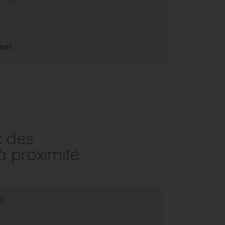
ent
x des
à proximité
s