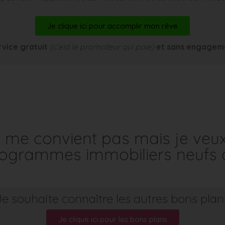
Je clique ici pour accomplir mon rêve
rvice gratuit
(c’est le promoteur qui paie)
et sans engagem
me convient pas mais je veu
programmes immobiliers neufs 
Je souhaite connaître les autres bons plan
Je clique ici pour les bons plans