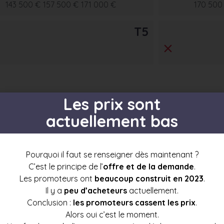
143 500 €
157 500 €
171 000 €
170 500
T5
Les prix sont
actuellement bas
s par étage
Pourquoi il faut se renseigner dès maintenant ?
C’est le principe de l’
offre et de la demande
.
Les promoteurs ont
beaucoup construit en 2023
.
Il y a
peu d’acheteurs
actuellement.
t3
t4
t5
t6+
Conclusion :
les promoteurs cassent les prix
.
3
Alors oui c’est le moment.