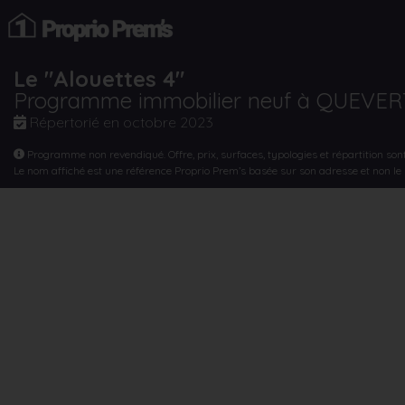
Le "Alouettes 4"
Programme immobilier neuf à QUEVER
Répertorié en
octobre 2023
Programme non revendiqué. Offre, prix, surfaces, typologies et répartition son
Le nom affiché est une référence Proprio Prem’s basée sur son adresse et non l