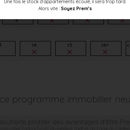
Une fois le stock d’appartements écoulé, il sera trop tard.
Alors vite :
Soyez Prem’s
t3
t4
t5
t6+
4
3
t4
t5
t6+
c
3
r ce programme immobilier neu
souhaite profiter des avantages d'être Pr
pas rater l’opportunité du meilleur tarif et du choix du meill