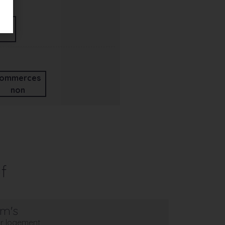
ommerces
non
f
em's
eur logement