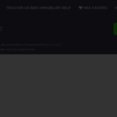
TROUVER UN BIEN IMMOBILIER NEUF
MES FAVORIS
T
t des estimations Proprio Prem’s
.
(Voir nos CGU)
e réel nom du programme.