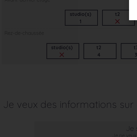
studio(s)
t2
1
Rez-de-chaussée
studio(s)
t2
t
4
Je veux des informations su
Je 
Je ne veux 