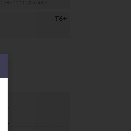
 €
187 000 €
203 500 €
T6+