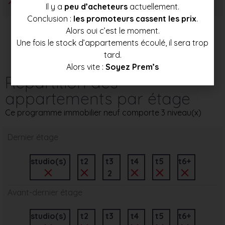
Il y a
peu d’acheteurs
actuellement.
Conclusion :
les promoteurs cassent les prix
.
Alors oui c’est le moment.
Une fois le stock d’appartements écoulé, il sera trop
tard.
Alors vite :
Soyez Prem’s
Répartition des
appartements par étage
Ce programme immobilier neuf comporte 3 niveau(x)
Dernier étage
studio(s)
t2
t3
t4
t5
t6+
2
Avant-dernier étage
studio(s)
t2
t3
t4
t5
t6+