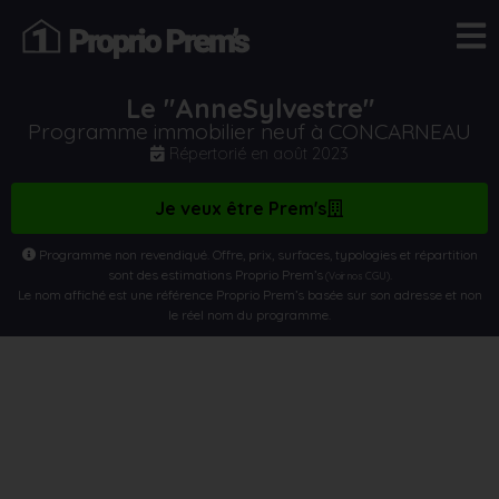
Le "AnneSylvestre"
Programme immobilier neuf à CONCARNEAU
Répertorié en
août 2023
Je veux être Prem's
Programme non revendiqué. Offre, prix, surfaces, typologies et répartition
sont des estimations Proprio Prem’s
.
(Voir nos CGU)
Le nom affiché est une référence Proprio Prem’s basée sur son adresse et non
le réel nom du programme.