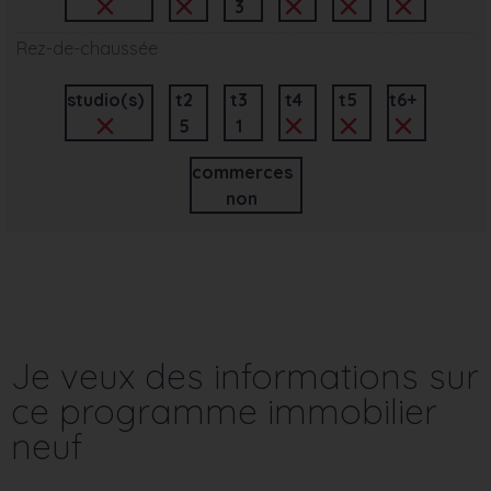
3
Rez-de-chaussée
studio(s)
t2
t3
t4
t5
t6+
5
1
commerces
non
Je veux des informations sur
ce programme immobilier
neuf