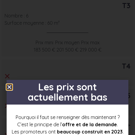
T3
Nombre : 6
Surface moyenne : 60 m²
Prix mini
Prix moyen
Prix max
183 500 €
201 500 €
219 000 €
T4
Les prix sont
T5
actuellement bas
Pourquoi il faut se renseigner dès maintenant ?
T6+
C’est le principe de l’
offre et de la demande
.
Les promoteurs ont
beaucoup construit en 2023
.