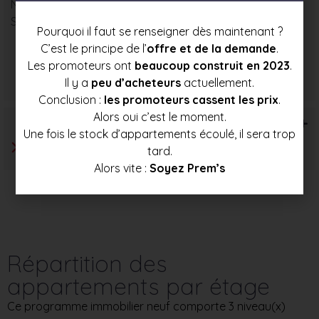
Nombre : 1
Surface moyenne : 78 m²
Pourquoi il faut se renseigner dès maintenant ?
C’est le principe de l’
offre et de la demande
.
Les promoteurs ont
beaucoup construit en 2023
.
Prix mini
Prix moyen
Prix max
Il y a
peu d’acheteurs
actuellement.
233 500 €
248 000 €
262 000 €
Conclusion :
les promoteurs cassent les prix
.
Alors oui c’est le moment.
T6+
Une fois le stock d’appartements écoulé, il sera trop
tard.
Alors vite :
Soyez Prem’s
Répartition des
appartements par étage
Ce programme immobilier neuf comporte 3 niveau(x)