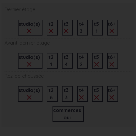
Dernier étage
studio(s)
t2
t3
t4
t5
t6+
3
1
Avant-dernier étage
studio(s)
t2
t3
t4
t5
t6+
1
4
2
Rez-de-chaussée
studio(s)
t2
t3
t4
t5
t6+
6
3
commerces
oui