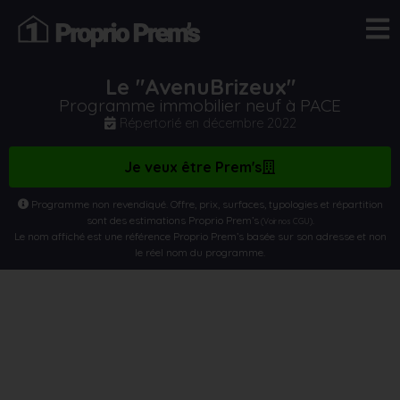
Le "AvenuBrizeux"
Programme immobilier neuf à PACE
Répertorié en
décembre 2022
Je veux être Prem's
Programme non revendiqué. Offre, prix, surfaces, typologies et répartition
sont des estimations Proprio Prem’s
.
(Voir nos CGU)
Le nom affiché est une référence Proprio Prem’s basée sur son adresse et non
le réel nom du programme.