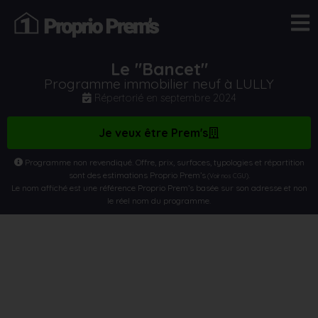
Le "Bancet"
Programme immobilier neuf à LULLY
Répertorié en
septembre 2024
Je veux être Prem's
Programme non revendiqué. Offre, prix, surfaces, typologies et répartition
sont des estimations Proprio Prem’s
.
(Voir nos CGU)
Le nom affiché est une référence Proprio Prem’s basée sur son adresse et non
le réel nom du programme.