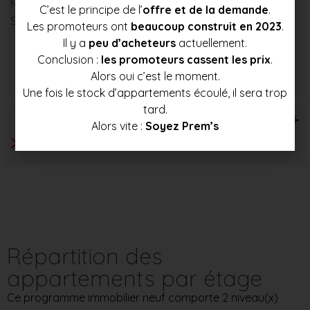
Nombre : 8
C’est le principe de l’
offre et de la demande
.
Surface moyenne : 92 m²
Les promoteurs ont
beaucoup construit en 2023
.
Il y a
peu d’acheteurs
actuellement.
Conclusion :
les promoteurs cassent les prix
.
Prix mini
Prix moyen
Prix max
Alors oui c’est le moment.
374 000 €
403 500 €
432 500 €
Une fois le stock d’appartements écoulé, il sera trop
tard.
T6+
Alors vite :
Soyez Prem’s
Répartition des
appartements par étage
Ce programme immobilier neuf comporte 2 niveau(x)