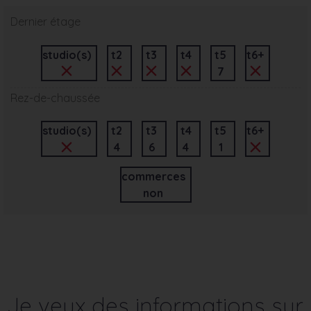
Dernier étage
studio(s)
t2
t3
t4
t5
t6+
7
Rez-de-chaussée
studio(s)
t2
t3
t4
t5
t6+
4
6
4
1
commerces
non
Je veux des informations sur