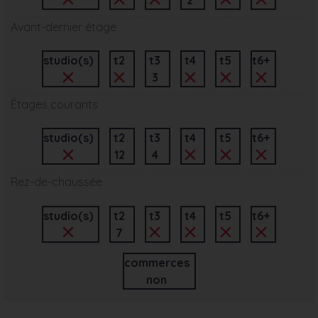
Avant-dernier étage
studio(s)
t2
t3
t4
t5
t6+
3
Étages courants
studio(s)
t2
t3
t4
t5
t6+
12
4
Rez-de-chaussée
studio(s)
t2
t3
t4
t5
t6+
7
commerces
non