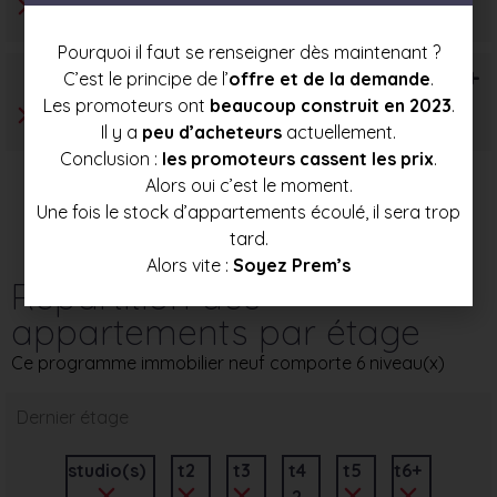
Pourquoi il faut se renseigner dès maintenant ?
T6+
C’est le principe de l’
offre et de la demande
.
Les promoteurs ont
beaucoup construit en 2023
.
Il y a
peu d’acheteurs
actuellement.
Conclusion :
les promoteurs cassent les prix
.
Alors oui c’est le moment.
Une fois le stock d’appartements écoulé, il sera trop
tard.
Alors vite :
Soyez Prem’s
Répartition des
appartements par étage
Ce programme immobilier neuf comporte 6 niveau(x)
Dernier étage
studio(s)
t2
t3
t4
t5
t6+
2