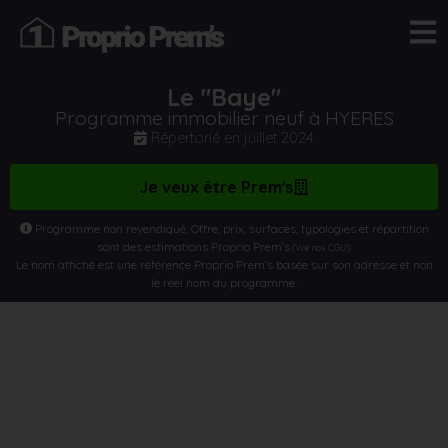
Le "Baye"
Programme immobilier neuf à HYERES
Répertorié en
juillet 2024
Je veux être Prem's
Programme non revendiqué. Offre, prix, surfaces, typologies et répartition
sont des estimations Proprio Prem’s
.
(Voir nos CGU)
Le nom affiché est une référence Proprio Prem’s basée sur son adresse et non
le réel nom du programme.