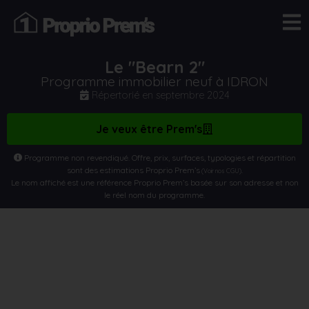
Le "Bearn 2"
Programme immobilier neuf à IDRON
Répertorié en
septembre 2024
Je veux être Prem's
Programme non revendiqué. Offre, prix, surfaces, typologies et répartition
sont des estimations Proprio Prem’s
.
(Voir nos CGU)
Le nom affiché est une référence Proprio Prem’s basée sur son adresse et non
le réel nom du programme.