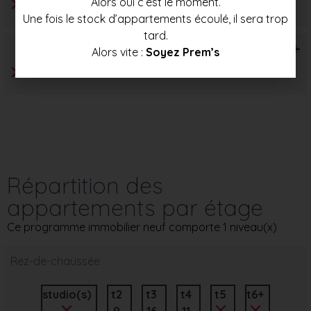
Alors oui c’est le moment.
Une fois le stock d’appartements écoulé, il sera trop
tard.
T6+
Alors vite :
Soyez Prem’s
Répartition des
appartements par étage
Ce programme immobilier neuf comporte 1 niveau(x)
Rez-de-chaussée
studio(s)
t2
t3
t4
t5
t6+
9
16
11