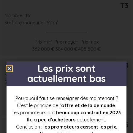
T3
Nombre : 16
Surface moyenne : 62 m²
Prix mini
Prix moyen
Prix max
362 000 €
384 000 €
405 500 €
T4
Les prix sont
Nombre : 11
actuellement bas
Surface moyenne : 75 m²
Pourquoi il faut se renseigner dès maintenant ?
Prix mini
Prix moyen
Prix max
C’est le principe de l’
offre et de la demande
.
412 000 €
437 000 €
461 500 €
Les promoteurs ont
beaucoup construit en 2023
.
Il y a
peu d’acheteurs
actuellement.
T5
Conclusion :
les promoteurs cassent les prix
.