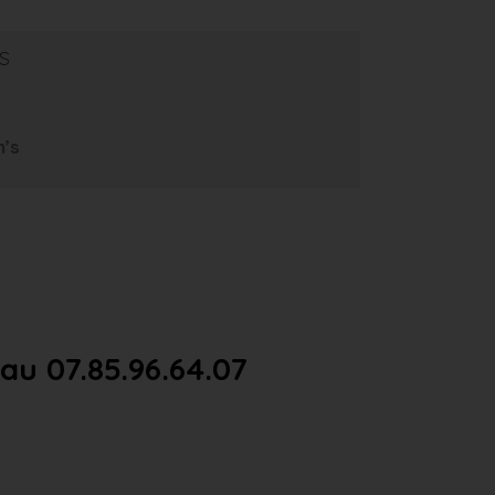
s
m’s
u 07.85.96.64.07