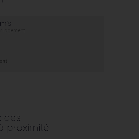
em's
eur logement
ent
x des
à proximité