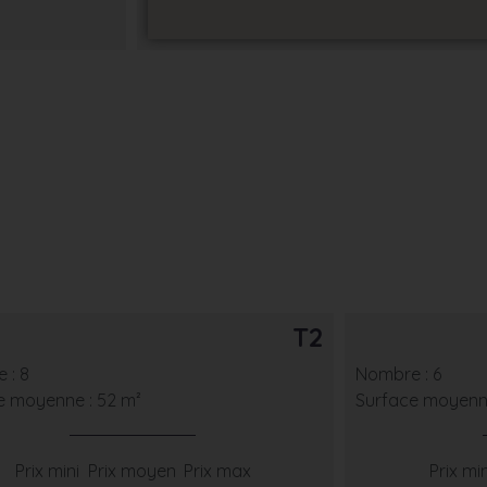
T2
 : 8
Nombre : 6
e moyenne : 52 m²
Surface moyenne
Prix mini
Prix moyen
Prix max
Prix min