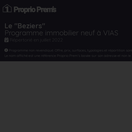
Le "Beziers"
Programme immobilier neuf à VIAS
Répertorié en
juillet 2022
Programme non revendiqué. Offre, prix, surfaces, typologies et répartition son
Le nom affiché est une référence Proprio Prem’s basée sur son adresse et non l