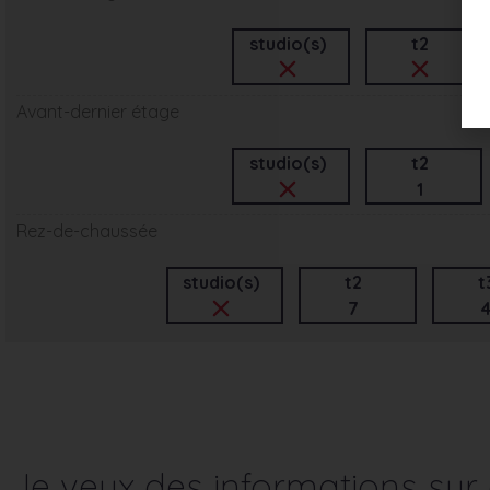
studio(s)
t2
Avant-dernier étage
studio(s)
t2
1
Rez-de-chaussée
studio(s)
t2
t
7
Je veux des informations su