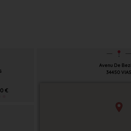
Avenu De Bez
s
34450
VIA
0 €