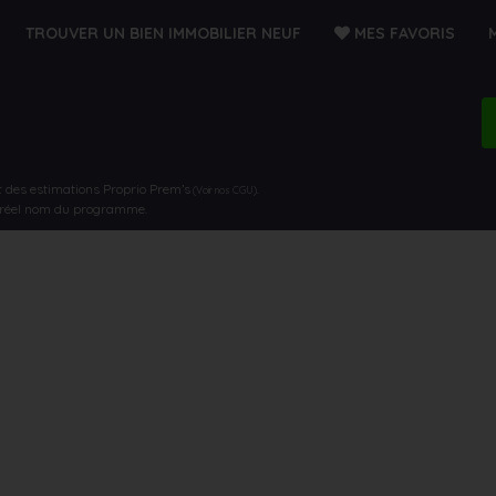
TROUVER UN BIEN IMMOBILIER NEUF
MES FAVORIS
t des estimations Proprio Prem’s
.
(Voir nos CGU)
e réel nom du programme.