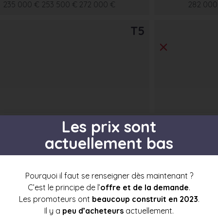
235 000 €
253 500 €
272 000 €
282 000
T5
Les prix sont
actuellement bas
s par étage
Pourquoi il faut se renseigner dès maintenant ?
C’est le principe de l’
offre et de la demande
.
Les promoteurs ont
beaucoup construit en 2023
.
Il y a
peu d’acheteurs
actuellement.