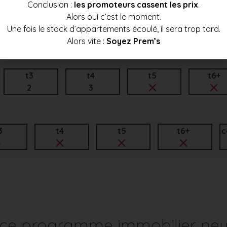
Conclusion :
les promoteurs cassent les prix
.
Alors oui c’est le moment.
t3
t4
t5
t6+
Une fois le stock d’appartements écoulé, il sera trop tard.
4
Alors vite :
Soyez Prem’s
t3
t4
t5
t6+
2
3
3
t4
t5
t6+
c
4
r ce programme immobilier neu