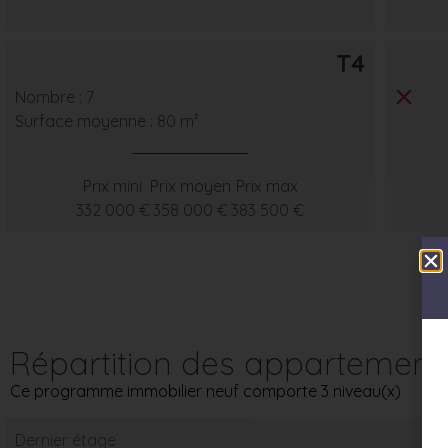
T4
Nombre : 7
Surface moyenne : 80 m²
Prix mini
Prix moyen
Prix max
332 000 €
358 000 €
383 500 €
Répartition des appartement
Ce programme immobilier neuf comporte 3 niveau(x)
Dernier étage