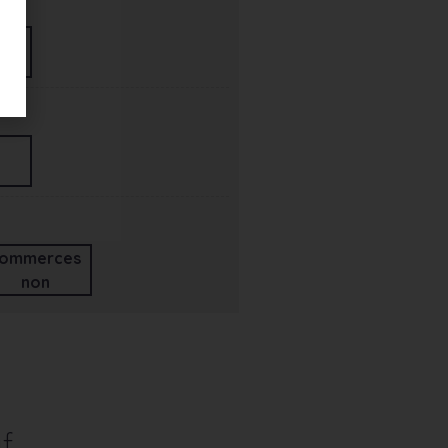
ommerces
non
f